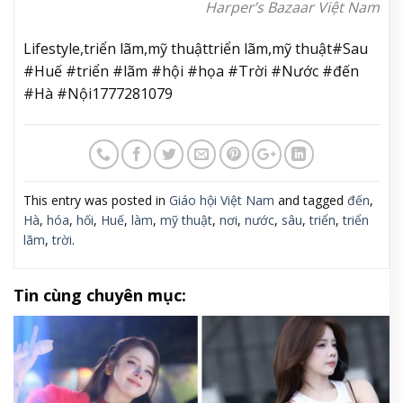
Harper’s Bazaar Việt Nam
Lifestyle,triển lãm,mỹ thuậttriển lãm,mỹ thuật#Sau
#Huế #triển #lãm #hội #họa #Trời #Nước #đến
#Hà #Nội1777281079
This entry was posted in
Giáo hội Việt Nam
and tagged
đến
,
Hà
,
hóa
,
hối
,
Huế
,
làm
,
mỹ thuật
,
nơi
,
nước
,
sâu
,
triển
,
triển
lãm
,
trời
.
Tin cùng chuyên mục: