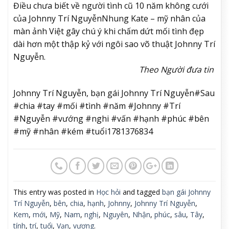
Điều chưa biết về người tình cũ 10 năm không cưới
của Johnny Trí Nguyễn
Nhung Kate – mỹ nhân của
màn ảnh Việt gây chú ý khi chấm dứt mối tình đẹp
dài hơn một thập kỷ với ngôi sao võ thuật Johnny Trí
Nguyễn.
Theo Người đưa tin
Johnny Trí Nguyễn, bạn gái Johnny Trí Nguyễn#Sau
#chia #tay #mối #tình #năm #Johnny #Trí
#Nguyễn #vướng #nghi #vấn #hạnh #phúc #bên
#mỹ #nhân #kém #tuổi1781376834
This entry was posted in
Học hỏi
and tagged
bạn gái Johnny
Trí Nguyễn
,
bên
,
chia
,
hạnh
,
Johnny
,
Johnny Trí Nguyễn
,
Kem
,
mới
,
Mỹ
,
Nam
,
nghị
,
Nguyên
,
Nhận
,
phúc
,
sâu
,
Tây
,
tính
,
trí
,
tuổi
,
Vạn
,
vượng
.