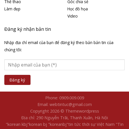
Thể thao
Góc chia sẻ
Làm đẹp
Học đồ họa
Video
Đăng ký nhận bản tin
Nhập địa chỉ email của bạn để đăng ký theo bản bản tin của
chúng tôi:
Phone: 0909.009.009
Email: webtintuc@gmail.com
Copyright 2026 © Themewordpress
Địa chỉ: 290 Nguyễn Trãi, Thanh Xuân, Hà Nội
"korean kbj​
"korean bj
"koreanbj​
"tin tức thời sự Việt Nam
"Tin