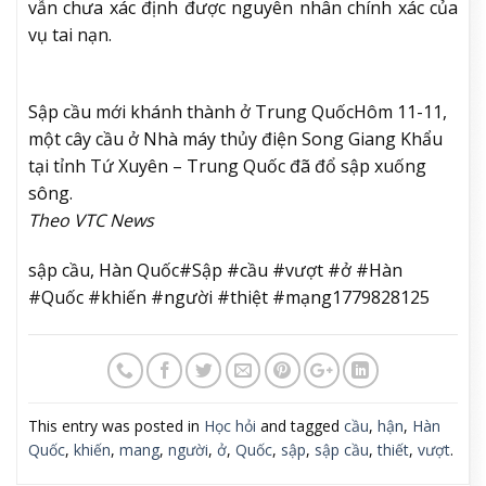
vẫn chưa xác định được nguyên nhân chính xác của
vụ tai nạn.
Sập cầu mới khánh thành ở Trung Quốc
Hôm 11-11,
một cây cầu ở Nhà máy thủy điện Song Giang Khẩu
tại tỉnh Tứ Xuyên – Trung Quốc đã đổ sập xuống
sông.
Theo VTC News
sập cầu, Hàn Quốc#Sập #cầu #vượt #ở #Hàn
#Quốc #khiến #người #thiệt #mạng1779828125
This entry was posted in
Học hỏi
and tagged
cầu
,
hận
,
Hàn
Quốc
,
khiến
,
mang
,
người
,
ở
,
Quốc
,
sập
,
sập cầu
,
thiết
,
vượt
.