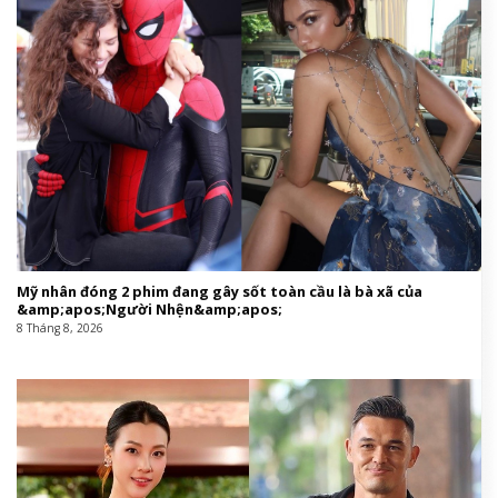
Mỹ nhân đóng 2 phim đang gây sốt toàn cầu là bà xã của
&amp;apos;Người Nhện&amp;apos;
8 Tháng 8, 2026