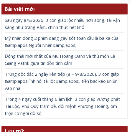
Bài viết mới
Sau ngày 8/8/2026, 3 con giáp lộc nhiều hơn sông, tài vận
sáng như trăng Rằm, chính thức hết khổ
Mỹ nhân đóng 2 phim đang gây sốt toàn cầu là bà xã của
&amp;apos;Người Nhện&amp;apos;
Động thái mới nhất của MC Hoàng Oanh và thủ môn Lê
Giang Patrik giữa tin đồn tình cảm
Trúng độc đắc 2 ngày liên tiếp (8 – 9/8/2026), 3 con giáp
&amp;apos;lĩnh hội tài lộc&amp;apos;, tiền bạc kéo ùn ùn
vào nhà
Trong 4 ngày cuối tháng 6 âm lịch, 3 con giáp vượng phát
Tài Lộc, Phú Quý trăm bề, đổi mệnh Phượng Hoàng, ôm
trọn cơ ngơi đồ sộ
Lưu trữ