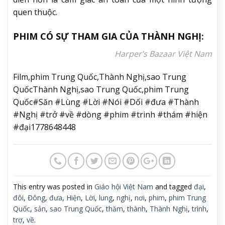
Tất nhiên, sự chuyển đổi này cũng đi kèm không ít
áp lực. Dù sở hữu lượng khán giả trung thành khá
ổn định, phim của Thành Nghị không phải lúc nào
cũng đạt chất lượng đồng đều về nội dung hay chế
tác. Có những dự án thành công lớn về độ thảo luận
nhưng vẫn gây tranh cãi về kịch bản hoặc nhịp phim.
Chính vì vậy,
Săn Lùng Lời Nói Dối
sẽ là cơ hội để anh
chứng minh khả năng thích nghi với một thể loại
khó hơn, đồng thời cũng là thách thức khi phải bước
ra khỏi vùng quen thuộc đã tạo nên thương hiệu cá
nhân.