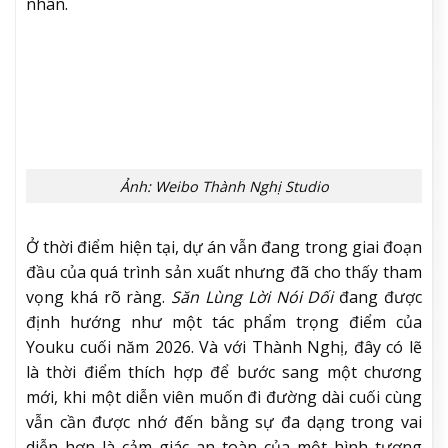
Vai diễn Lâm Ngạn Đình cũng không phải kiểu nhân
vật dựa nhiều vào cảm xúc bi thương quen thuộc của
Thành Nghị trong cổ trang. Đây là vai diễn thuộc
dòng điều tra tâm lý, đòi hỏi khả năng tiết chế cùng
nhịp diễn tỉnh táo hơn. Trong môi trường của phim
hình sự, ánh mắt, lời thoại và tương tác giữa các
nhân vật thường quyết định sức nặng cho từng cảnh
quay nhiều hơn những trường đoạn cảm xúc lớn.
Ảnh: Weibo Thành Nghị Studio