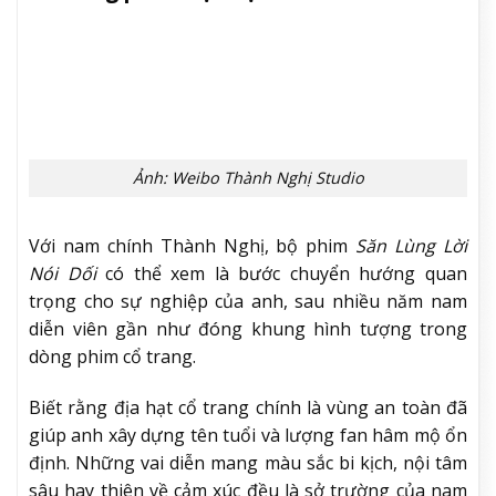
Trong bối cảnh phim Hồng Kông vài năm gần đây
thường bị nhận xét là thiếu đột phá, sự kết hợp giữa
ê kíp sản xuất giàu kinh nghiệm của Hồng Kông và
các diễn viên nổi tiếng của thị trường đại lục được
xem như hướng đi mới đáng chú ý.
Săn Lùng Lời Nói
Dối
cũng đang đi theo công thức ấy. Bộ phim chưa
lên sóng nhưng đã tạo được độ thảo luận khá lớn
nhờ quy mô sản xuất cùng những tin đồn về việc sẽ
mời diễn viên kì cựu Hồng Kông là Lương Gia Huy
góp mặt trong dự án.
Thành Nghị dự kiến làm mới chính mình
khi đóng phim hiện đại