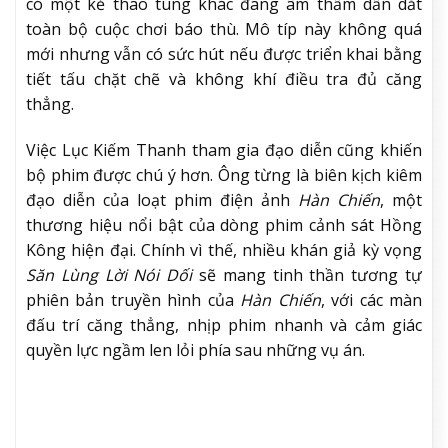
có một kẻ thao túng khác đang âm thầm dẫn dắt
toàn bộ cuộc chơi báo thù. Mô típ này không quá
mới nhưng vẫn có sức hút nếu được triển khai bằng
tiết tấu chặt chẽ và không khí điều tra đủ căng
thẳng.
Việc Lục Kiếm Thanh tham gia đạo diễn cũng khiến
bộ phim được chú ý hơn. Ông từng là biên kịch kiêm
đạo diễn của loạt phim điện ảnh
Hàn Chiến
, một
thương hiệu nổi bật của dòng phim cảnh sát Hồng
Kông hiện đại. Chính vì thế, nhiều khán giả kỳ vọng
Săn Lùng Lời Nói Dối
sẽ mang tinh thần tương tự
phiên bản truyền hình của
Hàn Chiến
, với các màn
đấu trí căng thẳng, nhịp phim nhanh và cảm giác
quyền lực ngầm len lỏi phía sau những vụ án.