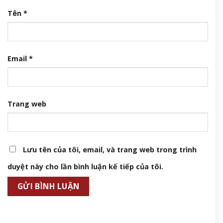
BST denim mới của Fendi được dệt từ chuối
7 Tháng 8, 2026
Phát hiện vợ giấu chuyện từng có chồng, tôi đòi ly hôn nhưng
sững sờ khi nghe mẹ tôi buông câu này
7 Tháng 8, 2026