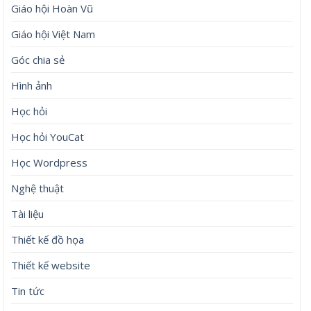
BST denim mới của Fendi được dệt từ chuối
Phát hiện vợ giấu chuyện từng có chồng, tôi đòi ly hôn
nhưng sững sờ khi nghe mẹ tôi buông câu này
Victoria Beckham khoe body nóng bỏng tuổi 52 trên du
thuyền 500 tỷ cùng David Beckham
Lưu trữ
Tháng 8 2026
Tháng 7 2026
Tháng 6 2026
Tháng 5 2026
Tháng 4 2026
Tháng 3 2026