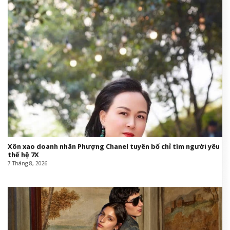
QuốcThành Nghị,sao Trung Quốc,phim Trung
Quốc#Săn #Lùng #Lời #Nói #Dối #đưa #Thành
#Nghị #trở #về #dòng #phim #trinh #thám #hiện
#đại1778648448
This entry was posted in
Giáo hội Việt Nam
and tagged
đại
,
đôi
,
Đông
,
đưa
,
Hiện
,
Lời
,
lung
,
nghị
,
nơi
,
phim
,
phim Trung
Quốc
,
sản
,
sao Trung Quốc
,
thăm
,
thành
,
Thành Nghị
,
trình
,
trợ
,
về
.
Tin cùng chuyên mục: