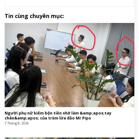
Ảnh: Weibo Thành Nghị Studio
Ở thời điểm hiện tại, dự án vẫn đang trong giai đoạn
đầu của quá trình sản xuất nhưng đã cho thấy tham
vọng khá rõ ràng.
Săn Lùng Lời Nói Dối
đang được
định hướng như một tác phẩm trọng điểm của
Youku cuối năm 2026. Và với Thành Nghị, đây có lẽ
là thời điểm thích hợp để bước sang một chương
mới, khi một diễn viên muốn đi đường dài cuối cùng
vẫn cần được nhớ đến bằng sự đa dạng trong vai
diễn hơn là cảm giác an toàn của một hình tượng
quen thuộc.
PHIM CÓ SỰ THAM GIA CỦA THÀNH NGHỊ:
Harper’s Bazaar Việt Nam
Film,phim Trung Quốc,Thành Nghị,sao Trung