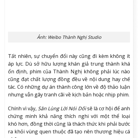
Với nam chính Thành Nghị, bộ phim
Săn Lùng Lời
Nói Dối
có thể xem là bước chuyển hướng quan
trọng cho sự nghiệp của anh, sau nhiều năm nam
diễn viên gần như đóng khung hình tượng trong
dòng phim cổ trang.
Biết rằng địa hạt cổ trang chính là vùng an toàn đã
giúp anh xây dựng tên tuổi và lượng fan hâm mộ ổn
định. Những vai diễn mang màu sắc bi kịch, nội tâm
sâu hay thiên về cảm xúc đều là sở trường của nam
diễn viên. Tuy nhiên, việc liên tục xuất hiện trong các
dự án cùng thể loại cũng dễ khiến hình ảnh của anh
trở nên quen thuộc đến mức thiếu mới mẻ.
Bộ phim hiện đại lần này vì thế không chỉ là một
phép thử đơn thuần. Mà nó cần thiết để Thành Nghị
bứt phá.