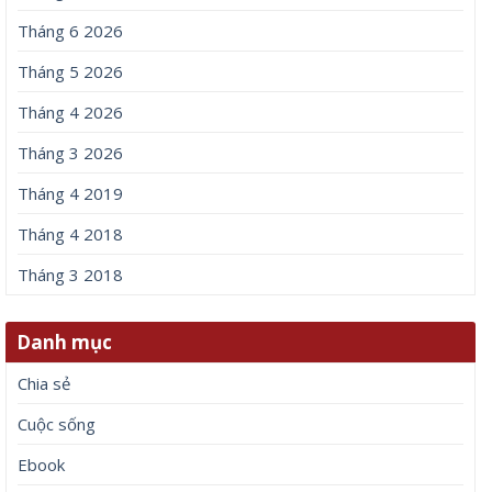
Trang web
Lưu tên của tôi, email, và trang web trong trình
duyệt này cho lần bình luận kế tiếp của tôi.
Bài viết mới
Người phụ nữ kiếm bộn tiền nhờ làm &amp;apos;tay
chân&amp;apos; của trùm lừa đảo Mr Pips
Xôn xao doanh nhân Phượng Chanel tuyên bố chỉ tìm người
yêu thế hệ 7X