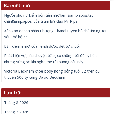
Để lại một bình luận
Email của bạn sẽ không được hiển thị công khai.
Các
trường bắt buộc được đánh dấu
*
Bình luận
*
Tên
*
Email
*