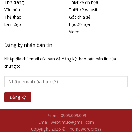
Học hỏi YouCat
Học Wordpress
Nghệ thuật
Tài liệu
Thiết kế đồ họa
Thiết kế website
Tin tức
Videos
Về chúng tôi
Liên kết website
Là blog cá nhân chia sẻ những
Mẫu web tin tức