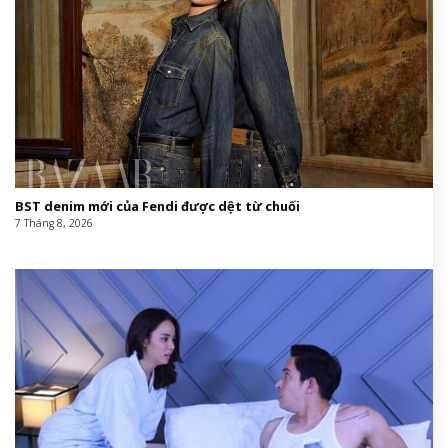
Người phụ nữ kiếm bộn tiền nhờ làm &amp;apos;tay
chân&amp;apos; của trùm lừa đảo Mr Pips
7 Tháng 8, 2026