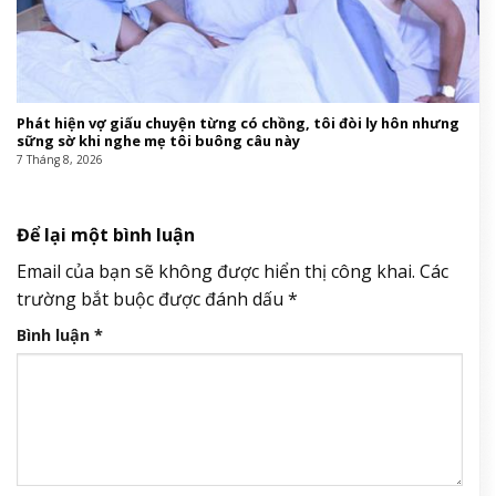
Xôn xao doanh nhân Phượng Chanel tuyên bố chỉ tìm người yêu
thế hệ 7X
7 Tháng 8, 2026