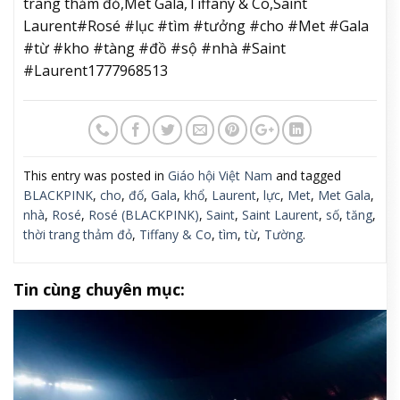
trang thảm đỏ,Met Gala,Tiffany & Co,Saint
Laurent#Rosé #lục #tìm #tưởng #cho #Met #Gala
#từ #kho #tàng #đồ #sộ #nhà #Saint
#Laurent1777968513
This entry was posted in
Giáo hội Việt Nam
and tagged
BLACKPINK
,
cho
,
đố
,
Gala
,
khổ
,
Laurent
,
lực
,
Met
,
Met Gala
,
nhà
,
Rosé
,
Rosé (BLACKPINK)
,
Saint
,
Saint Laurent
,
số
,
tăng
,
thời trang thảm đỏ
,
Tiffany & Co
,
tìm
,
từ
,
Tường
.
Tin cùng chuyên mục: