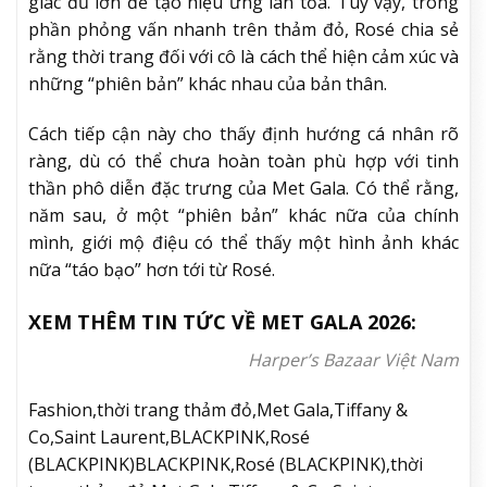
giác đủ lớn để tạo hiệu ứng lan tỏa. Tuy vậy, trong
phần phỏng vấn nhanh trên thảm đỏ, Rosé chia sẻ
rằng thời trang đối với cô là cách thể hiện cảm xúc và
những “phiên bản” khác nhau của bản thân.
Cách tiếp cận này cho thấy định hướng cá nhân rõ
ràng, dù có thể chưa hoàn toàn phù hợp với tinh
thần phô diễn đặc trưng của Met Gala. Có thể rằng,
năm sau, ở một “phiên bản” khác nữa của chính
mình, giới mộ điệu có thể thấy một hình ảnh khác
nữa “táo bạo” hơn tới từ Rosé.
XEM THÊM TIN TỨC VỀ MET GALA 2026:
Harper’s Bazaar Việt Nam
Fashion,thời trang thảm đỏ,Met Gala,Tiffany &
Co,Saint Laurent,BLACKPINK,Rosé
(BLACKPINK)BLACKPINK,Rosé (BLACKPINK),thời