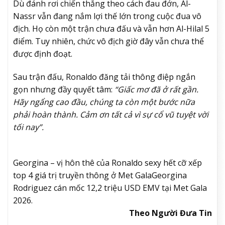
Dù đánh rơi chiến thắng theo cách đau đớn, Al-
Nassr vẫn đang nắm lợi thế lớn trong cuộc đua vô
địch. Họ còn một trận chưa đấu và vẫn hơn Al-Hilal 5
điểm. Tuy nhiên, chức vô địch giờ đây vẫn chưa thể
được định đoạt.
Sau trận đấu, Ronaldo đăng tải thông điệp ngắn
gọn nhưng đầy quyết tâm:
“Giấc mơ đã ở rất gần.
Hãy ngẩng cao đầu, chúng ta còn một bước nữa
phải hoàn thành. Cảm ơn tất cả vì sự cổ vũ tuyệt vời
tối nay”.
Georgina – vị hôn thê của Ronaldo sexy hết cỡ xếp
top 4 giá trị truyền thông ở Met Gala
Georgina
Rodriguez cán mốc 12,2 triệu USD EMV tại Met Gala
2026.
Theo Người Đưa Tin