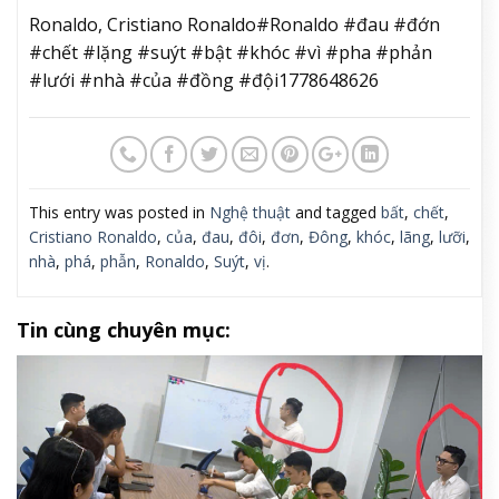
Ronaldo, Cristiano Ronaldo#Ronaldo #đau #đớn
#chết #lặng #suýt #bật #khóc #vì #pha #phản
#lưới #nhà #của #đồng #đội1778648626
This entry was posted in
Nghệ thuật
and tagged
bất
,
chết
,
Cristiano Ronaldo
,
của
,
đau
,
đôi
,
đơn
,
Đông
,
khóc
,
lãng
,
lưỡi
,
nhà
,
phá
,
phẫn
,
Ronaldo
,
Suýt
,
vị
.
Tin cùng chuyên mục: