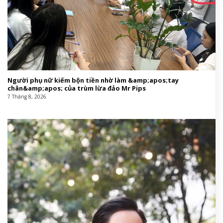
Người phụ nữ kiếm bộn tiền nhờ làm &amp;apos;tay
chân&amp;apos; của trùm lừa đảo Mr Pips
7 Tháng 8, 2026