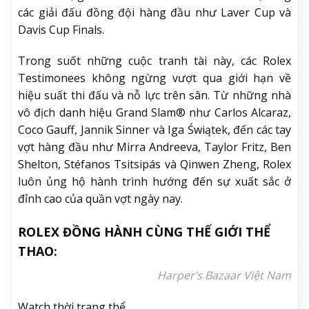
các giải đấu đồng đội hàng đầu như Laver Cup và
Davis Cup Finals.
Trong suốt những cuộc tranh tài này, các Rolex
Testimonees không ngừng vượt qua giới hạn về
hiệu suất thi đấu và nỗ lực trên sân. Từ những nhà
vô địch danh hiệu Grand Slam® như Carlos Alcaraz,
Coco Gauff, Jannik Sinner và Iga Świątek, đến các tay
vợt hàng đầu như Mirra Andreeva, Taylor Fritz, Ben
Shelton, Stéfanos Tsitsipás và Qinwen Zheng, Rolex
luôn ủng hộ hành trình hướng đến sự xuất sắc ở
đỉnh cao của quần vợt ngày nay.
ROLEX ĐỒNG HÀNH CÙNG THẾ GIỚI THỂ
THAO:
Harper’s Bazaar Việt Nam
Watch,thời trang thể