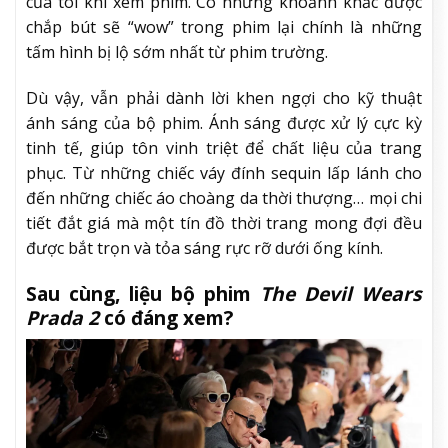
của tôi khi xem phim. Có những khoảnh khắc được
chắp bút sẽ “wow” trong phim lại chính là những
tấm hình bị lộ sớm nhất từ phim trường.
Dù vậy, vẫn phải dành lời khen ngợi cho kỹ thuật
ánh sáng của bộ phim. Ánh sáng được xử lý cực kỳ
tinh tế, giúp tôn vinh triệt để chất liệu của trang
phục. Từ những chiếc váy đính sequin lấp lánh cho
đến những chiếc áo choàng da thời thượng… mọi chi
tiết đắt giá mà một tín đồ thời trang mong đợi đều
được bắt trọn và tỏa sáng rực rỡ dưới ống kính.
Sau cùng, liệu bộ phim
The Devil Wears
Prada 2
có đáng xem?