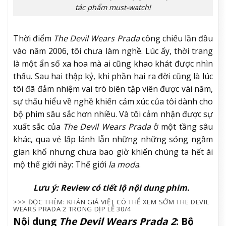
tác phẩm must-watch!
Thời điểm
The Devil Wears Prada
công chiếu lần đầu
vào năm 2006, tôi chưa làm nghề. Lúc ấy, thời trang
là một ẩn số xa hoa mà ai cũng khao khát được nhìn
thấu. Sau hai thập kỷ, khi phần hai ra đời cũng là lúc
tôi đã đảm nhiệm vai trò biên tập viên được vài năm,
sự thấu hiểu về nghề khiến cảm xúc của tôi dành cho
bộ phim sâu sắc hơn nhiều. Và tôi cảm nhận được sự
xuất sắc của
The Devil Wears Prada
ở một tầng sâu
khác, qua vẻ lấp lánh lẫn những những sóng ngầm
gian khổ nhưng chưa bao giờ khiến chúng ta hết ái
mộ thế giới này: Thế giới
la moda
.
Lưu ý: Review có tiết lộ nội dung phim.
>>> ĐỌC THÊM: KHÁN GIẢ VIỆT CÓ THỂ XEM SỚM THE DEVIL
WEARS PRADA 2 TRONG DỊP LỄ 30/4
Nội dung
The Devil Wears Prada 2
: Bộ