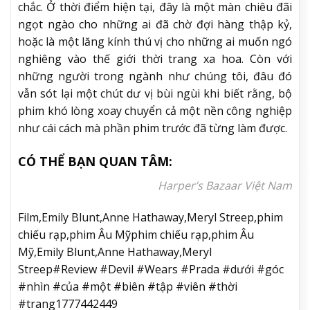
chắc. Ở thời điểm hiện tại, đây là một màn chiêu đãi
ngọt ngào cho những ai đã chờ đợi hàng thập kỷ,
hoặc là một lăng kính thú vị cho những ai muốn ngó
nghiêng vào thế giới thời trang xa hoa. Còn với
những người trong ngành như chúng tôi, đâu đó
vẫn sót lại một chút dư vị bùi ngùi khi biết rằng, bộ
phim khó lòng xoay chuyển cả một nền công nghiệp
như cái cách mà phần phim trước đã từng làm được.
CÓ THỂ BẠN QUAN TÂM:
Harper’s Bazaar Việt Nam
Film,Emily Blunt,Anne Hathaway,Meryl Streep,phim
chiếu rạp,phim Âu Mỹphim chiếu rạp,phim Âu
Mỹ,Emily Blunt,Anne Hathaway,Meryl
Streep#Review #Devil #Wears #Prada #dưới #góc
#nhìn #của #một #biên #tập #viên #thời
#trang1777442449