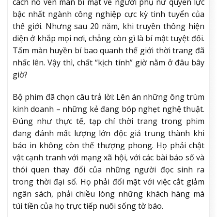
cách nó vén màn bí mật về người phụ nữ quyền lực
bậc nhất ngành công nghiệp cực kỳ tinh tuyển của
thế giới. Nhưng sau 20 năm, khi truyền thông hiện
diện ở khắp mọi nơi, chẳng còn gì là bí mật tuyệt đối.
Tấm màn huyền bí bao quanh thế giới thời trang đã
nhấc lên. Vậy thì, chất “kịch tính” giờ nằm ở đâu bây
giờ?
Bộ phim đã chọn câu trả lời: Lên án những ông trùm
kinh doanh – những kẻ đang bóp nghẹt nghệ thuật.
Đúng như thực tế, tạp chí thời trang trong phim
đang đánh mất lượng lớn độc giả trung thành khi
báo in không còn thế thượng phong. Họ phải chật
vật cạnh tranh với mạng xã hội, với các bài báo số và
thói quen thay đổi của những người đọc sinh ra
trong thời đại số. Họ phải đối mặt với việc cắt giảm
ngân sách, phải chiều lòng những khách hàng mà
túi tiền của họ trực tiếp nuôi sống tờ báo.