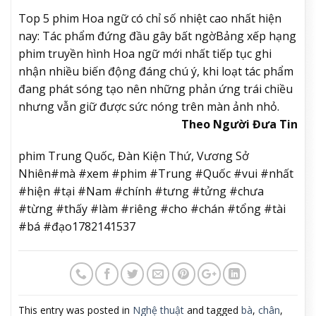
Top 5 phim Hoa ngữ có chỉ số nhiệt cao nhất hiện
nay: Tác phẩm đứng đầu gây bất ngờ
Bảng xếp hạng
phim truyền hình Hoa ngữ mới nhất tiếp tục ghi
nhận nhiều biến động đáng chú ý, khi loạt tác phẩm
đang phát sóng tạo nên những phản ứng trái chiều
nhưng vẫn giữ được sức nóng trên màn ảnh nhỏ.
Theo Người Đưa Tin
phim Trung Quốc, Đàn Kiện Thứ, Vương Sở
Nhiên#mà #xem #phim #Trung #Quốc #vui #nhất
#hiện #tại #Nam #chính #tưng #tửng #chưa
#từng #thấy #làm #riêng #cho #chán #tổng #tài
#bá #đạo1782141537
This entry was posted in
Nghệ thuật
and tagged
bà
,
chân
,