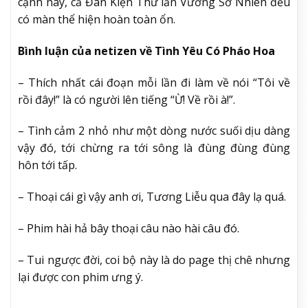
cạnh này, cả Đàn Kiện Thứ lẫn Vương Sở Nhiên đều
có màn thể hiện hoàn toàn ổn.
Bình luận của netizen về Tình Yêu Có Pháo Hoa
– Thích nhất cái đoạn mỗi lần đi làm về nói “Tôi về
rồi đây!” là có người lên tiếng “Ừ! Về rồi à!”.
– Tình cảm 2 nhỏ như một dòng nước suối dịu dàng
vậy đó, tới chừng ra tới sông là đùng đùng đùng
hôn tới tấp.
– Thoại cái gì vậy anh ơi, Tương Liễu qua đây lạ quá.
– Phim hài hả bây thoại câu nào hài câu đó.
– Tui ngược đời, coi bộ này là do page thị chê nhưng
lại được con phim ưng ý.