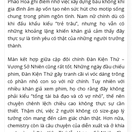
Pháo Hoa ghi điểm nhờ việc xây dựng bầu không khí
gia đình ấm áp vốn tạo nên sức hút cho motip sống
chung trong phim ngôn tình. Nam nữ chính dù có
khi đấu khẩu kiểu “trẻ trâu”, nhưng họ vẫn có
những khoảng lặng khiến khán giả cảm thấy đây
thực sự là tình yêu có thật của những người trưởng
thành.
Màn kết hợp giữa cặp đôi chính Đàn Kiện Thứ –
Vương Sở Nhiên cũng rất tốt. Những ngày đầu chiếu
phim, Đàn Kiện Thứ gây tranh cãi vì vóc dáng trông
có phần nhỏ con so với nữ chính. Tuy nhiên với
nhiều khán giả xem phim, họ cho rằng đây không
phải kiểu “tổng tài bá đạo và cô vợ nhỏ”, thế nên
chuyện chênh lệch chiều cao không thực sự cần
thiết. Thậm chí, việc 2 người không có size-gap lý
tưởng còn mang đến cảm giác chân thật. Hơn nữa,
chemistry còn là câu chuyện của diễn xuất và ở khía