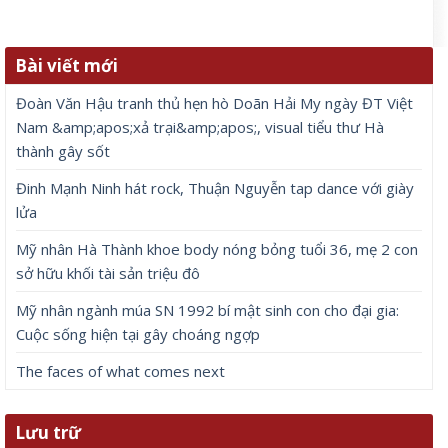
Bài viết mới
Đoàn Văn Hậu tranh thủ hẹn hò Doãn Hải My ngày ĐT Việt
Nam &amp;apos;xả trại&amp;apos;, visual tiểu thư Hà
thành gây sốt
Đinh Mạnh Ninh hát rock, Thuận Nguyễn tap dance với giày
lửa
Mỹ nhân Hà Thành khoe body nóng bỏng tuổi 36, mẹ 2 con
sở hữu khối tài sản triệu đô
Mỹ nhân ngành múa SN 1992 bí mật sinh con cho đại gia:
Cuộc sống hiện tại gây choáng ngợp
The faces of what comes next
Lưu trữ