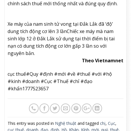
chính sách thuế mới thống nhất và đúng quy định.
Xe máy của nam sinh tử vong tại Đắk Lắk đã ‘độ’
dung tích động cơ lên 3 lần
Chiếc xe máy mà nam
sinh lớp 12 ở Đắk Lắk sử dụng tại thời điểm bị tai
nạn có dung tích động cơ lớn gấp 3 lần so với
nguyên bản.
Theo Vietnamnet
cục thuế#Quy #định #mới #về #thuế #với #hộ
#kinh #doanh #Cục #Thuế #chỉ #đạo
#khẩn1777523657
This entry was posted in
Nghệ thuật
and tagged
chị
,
Cục
,
cục thuế
,
doanh
,
đạo
,
định
,
Hồ
,
Khán
,
Kính
,
mới
,
quý
,
thuê
,