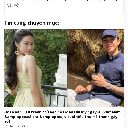
về
,
với
.
Tin cùng chuyên mục:
Đoàn Văn Hậu tranh thủ hẹn hò Doãn Hải My ngày ĐT Việt Nam
&amp;apos;xả trại&amp;apos;, visual tiểu thư Hà thành gây
sốt
10 Tháng 8, 2026