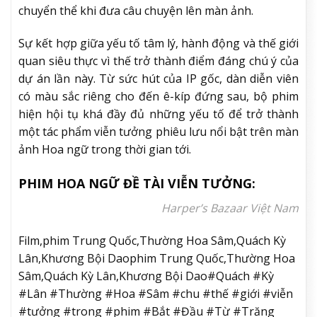
chuyển thể khi đưa câu chuyện lên màn ảnh.
Sự kết hợp giữa yếu tố tâm lý, hành động và thế giới
quan siêu thực vì thế trở thành điểm đáng chú ý của
dự án lần này. Từ sức hút của IP gốc, dàn diễn viên
có màu sắc riêng cho đến ê-kíp đứng sau, bộ phim
hiện hội tụ khá đầy đủ những yếu tố để trở thành
một tác phẩm viễn tưởng phiêu lưu nổi bật trên màn
ảnh Hoa ngữ trong thời gian tới.
PHIM HOA NGỮ ĐỀ TÀI VIỄN TƯỞNG:
Harper’s Bazaar Việt Nam
Film,phim Trung Quốc,Thường Hoa Sâm,Quách Kỳ
Lân,Khương Bội Daophim Trung Quốc,Thường Hoa
Sâm,Quách Kỳ Lân,Khương Bội Dao#Quách #Kỳ
#Lân #Thường #Hoa #Sâm #chu #thế #giới #viễn
#tưởng #trong #phim #Bắt #Đầu #Từ #Trăng