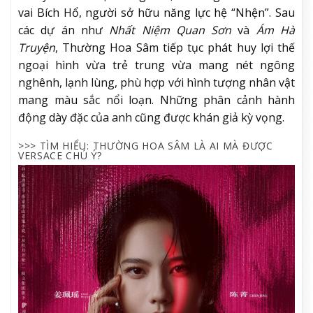
vai Bích Hổ, người sở hữu năng lực hệ “Nhện”. Sau
các dự án như
Nhất Niệm Quan Sơn
và
Ám Hà
Truyện
, Thường Hoa Sâm tiếp tục phát huy lợi thế
ngoại hình vừa trẻ trung vừa mang nét ngông
nghênh, lạnh lùng, phù hợp với hình tượng nhân vật
mang màu sắc nổi loạn. Những phân cảnh hành
động dày đặc của anh cũng được khán giả kỳ vọng.
>>> TÌM HIỂU:
THƯỜNG HOA SÂM LÀ AI MÀ ĐƯỢC
VERSACE CHÚ Ý?