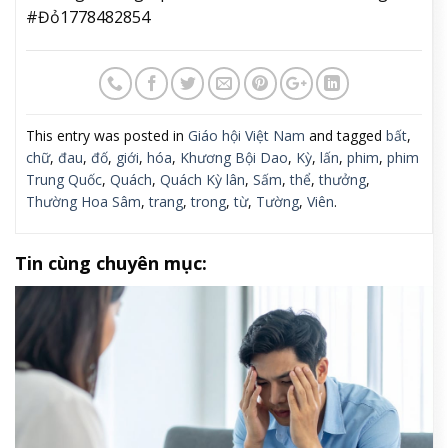
#Đỏ1778482854
This entry was posted in
Giáo hội Việt Nam
and tagged
bất
,
chữ
,
đau
,
đố
,
giới
,
hóa
,
Khương Bội Dao
,
Kỳ
,
lấn
,
phim
,
phim
Trung Quốc
,
Quách
,
Quách Kỳ lân
,
Sấm
,
thể
,
thưởng
,
Thường Hoa Sâm
,
trang
,
trong
,
từ
,
Tường
,
Viên
.
Tin cùng chuyên mục: