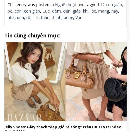
This entry was posted in
Nghệ thuật
and tagged
12 con giáp
,
bộ
,
con
,
con giáp
,
Cục
,
đêm
,
đến
,
giáp
,
khi
,
lộc
,
mang
,
nảy
,
nhà
,
quà
,
rũ
,
Tài
,
thân
,
thịnh
,
uống
,
Vạn
.
Tin cùng chuyên mục:
Jelly Shoes: Giày thạch “đạp gió rẽ sóng” trên BXH Lyst Index