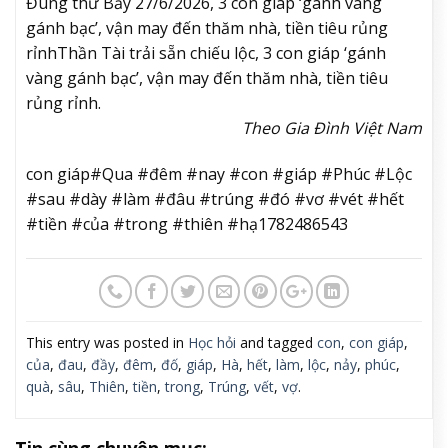
Đúng thứ Bảy 27/6/2026, 3 con giáp ‘gánh vàng
gánh bạc’, vận may đến thăm nhà, tiền tiêu rủng
rỉnh
Thần Tài trải sẵn chiếu lộc, 3 con giáp ‘gánh
vàng gánh bạc’, vận may đến thăm nhà, tiền tiêu
rủng rỉnh.
Theo Gia Đình Việt Nam
con giáp#Qua #đêm #nay #con #giáp #Phúc #Lộc
#sau #dày #làm #đâu #trúng #đó #vơ #vét #hết
#tiền #của #trong #thiên #hạ1782486543
This entry was posted in
Học hỏi
and tagged
con
,
con giáp
,
của
,
đau
,
đầy
,
đêm
,
đố
,
giáp
,
Hà
,
hết
,
làm
,
lộc
,
nảy
,
phúc
,
quà
,
sâu
,
Thiên
,
tiền
,
trong
,
Trúng
,
vết
,
vợ
.
Tin cùng chuyên mục: