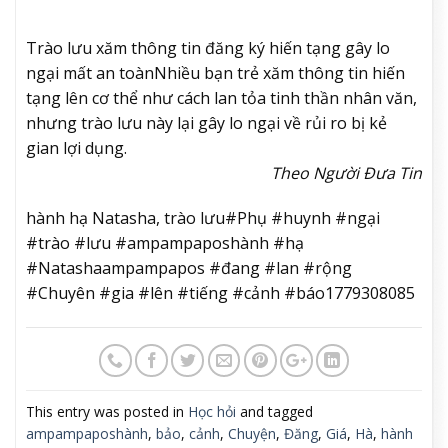
Trào lưu xăm thông tin đăng ký hiến tạng gây lo
ngại mất an toàn
Nhiều bạn trẻ xăm thông tin hiến
tạng lên cơ thể như cách lan tỏa tinh thần nhân văn,
nhưng trào lưu này lại gây lo ngại về rủi ro bị kẻ
gian lợi dụng.
Theo Người Đưa Tin
hành hạ Natasha, trào lưu#Phụ #huynh #ngại
#trào #lưu #ampampaposhành #hạ
#Natashaampampapos #đang #lan #rộng
#Chuyên #gia #lên #tiếng #cảnh #báo1779308085
This entry was posted in
Học hỏi
and tagged
ampampaposhành
,
bảo
,
cảnh
,
Chuyện
,
Đăng
,
Giá
,
Hà
,
hành