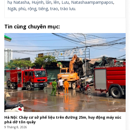
hạ Natasha
,
Huỳnh
,
lấn
,
lên
,
Lưu
,
Natashaampampapos
,
Ngãi
,
phù
,
rộng
,
tiếng
,
trao
,
trào lưu
.
Tin cùng chuyên mục:
Hà Nội: Cháy cơ sở phế liệu trên đường 25m, huy động máy xúc
phá dỡ tôn quây
9 Tháng 8, 2026