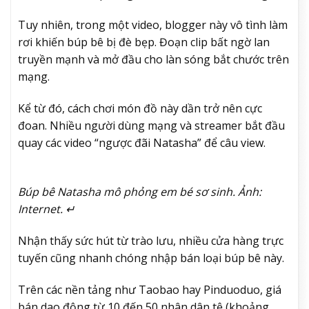
Tuy nhiên, trong một video, blogger này vô tình làm
rơi khiến búp bê bị đè bẹp. Đoạn clip bất ngờ lan
truyền mạnh và mở đầu cho làn sóng bắt chước trên
mạng.
Kể từ đó, cách chơi món đồ này dần trở nên cực
đoan. Nhiều người dùng mạng và streamer bắt đầu
quay các video “ngược đãi Natasha” để câu view.
Búp bê Natasha mô phỏng em bé sơ sinh. Ảnh:
Internet. ↵
Nhận thấy sức hút từ trào lưu, nhiều cửa hàng trực
tuyến cũng nhanh chóng nhập bán loại búp bê này.
Trên các nền tảng như Taobao hay Pinduoduo, giá
bán dao động từ 10 đến 50 nhân dân tệ (khoảng