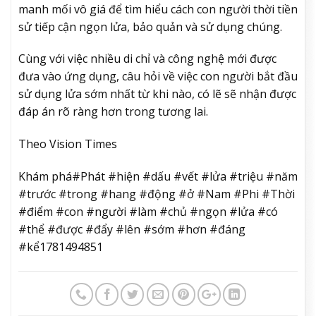
manh mối vô giá để tìm hiểu cách con người thời tiền
sử tiếp cận ngọn lửa, bảo quản và sử dụng chúng.
Cùng với việc nhiều di chỉ và công nghệ mới được
đưa vào ứng dụng, câu hỏi về việc con người bắt đầu
sử dụng lửa sớm nhất từ khi nào, có lẽ sẽ nhận được
đáp án rõ ràng hơn trong tương lai.
Theo Vision Times
Khám phá#Phát #hiện #dấu #vết #lửa #triệu #năm
#trước #trong #hang #động #ở #Nam #Phi #Thời
#điểm #con #người #làm #chủ #ngọn #lửa #có
#thể #được #đẩy #lên #sớm #hơn #đáng
#kể1781494851