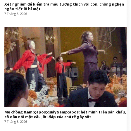
Xét nghiệm để kiểm tra máu tương thích với con, chồng nghẹn
ngào tiết lộ bí mật
7 Tháng 8, 2026
Mẹ chồng &amp;apos;quẩy&amp;apos; hết mình trên sân khấu,
cô dâu nói một câu, lời đáp của chú rể gây sốt
7 Tháng 8, 2026