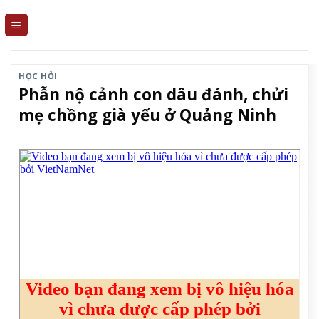
Skip
to
content
HỌC HỎI
Phẫn nộ cảnh con dâu đánh, chửi
mẹ chồng già yếu ở Quảng Ninh