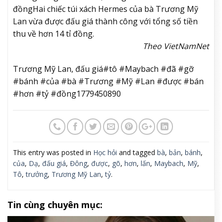
đồng
Hai chiếc túi xách Hermes của bà Trương Mỹ
Lan vừa được đấu giá thành công với tổng số tiền
thu về hơn 14 tỉ đồng.
Theo VietNamNet
Trương Mỹ Lan, đấu giá#tô #Maybach #đã #gỡ
#bánh #của #bà #Trương #Mỹ #Lan #được #bán
#hơn #tỷ #đồng1779450890
This entry was posted in
Học hỏi
and tagged
bà
,
bản
,
bánh
,
của
,
Dạ
,
đấu giá
,
Đông
,
được
,
gõ
,
hơn
,
lấn
,
Maybach
,
Mỹ
,
Tô
,
trưởng
,
Trương Mỹ Lan
,
tỷ
.
Tin cùng chuyên mục: