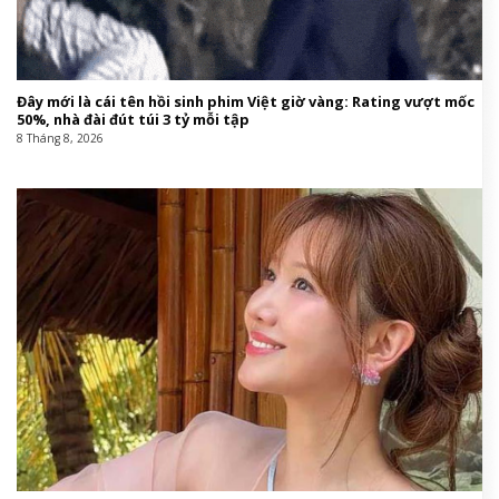
Đây mới là cái tên hồi sinh phim Việt giờ vàng: Rating vượt mốc
50%, nhà đài đút túi 3 tỷ mỗi tập
8 Tháng 8, 2026