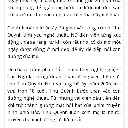
ngày theo mẹ đi diễn, ngồi ở hàng ghế xa nhất của
khán phòng để ngắm mẹ bước ra dưới ánh đèn sân
khấu với mái tóc nâu óng ả và thần thái đầy mê hoặc.
Chính khoảnh khắc ấy đã gieo vào lòng cô bé Thu
Quỳnh tình yêu nghệ thuật. Nữ diễn viên từng xúc
động chia sẻ rằng, từ khi còn rất nhỏ, cô đã mơ một
ngày được đứng ở nơi đẹp đẽ ấy để tiếp nối con
đường của mẹ.
Dù cha cô từng phản đối con gái theo nghề, nghệ sĩ
Cao Nga lại là người âm thầm động viên, tiếp sức
cho Thu Quỳnh. Nhờ sự ủng hộ ấy, năm 2006, khi
vừa tròn 18 tuổi, Thu Quỳnh bước chân vào con
đường nghệ thuật. Từ những vai diễn đầu tiên đến
khi trở thành gương mặt nổi bật của phim truyền
hình phía Bắc, Thu Quỳnh luôn xem mẹ là người
truyền cho mình động lực lớn nhất.