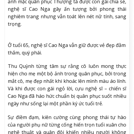
ảnh mặc quân phục Thượng tá được con gái chia sẻ,
nghệ sĩ Cao Nga gây ấn tượng bởi phong thái
nghiêm trang nhưng vẫn toát lên nét nữ tính, sang
trọng.
Ở tuổi 65, nghệ sĩ Cao Nga vẫn giữ được vẻ đẹp đằm
thắm, quý phái.
Thu Quỳnh từng tâm sự rằng cô luôn mong thực
hiện cho mẹ một bộ ảnh trong quân phục, bởi trong
mắt cô, mẹ đẹp nhất khi khoác lên mình màu áo lính.
Và khi được con gái ngỏ lời, cựu nghệ sĩ – chiến sĩ
Cao Nga đã háo hức chuẩn bị quân phục suốt nhiều
ngày như sống lại một phần ký ức tuổi trẻ.
Sự điềm đạm, kiên cường cùng phong thái tự hào
của người phụ nữ từng cống hiến trọn tuổi xuân cho
nghệ thuật và quân đội khiến nhiều người không