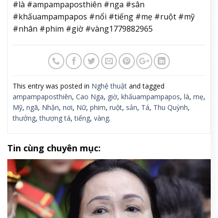
#là #ampampaposthiên #nga #sân
#khấuampampapos #nổi #tiếng #mẹ #ruột #mỹ
#nhân #phim #giờ #vàng1779882965
This entry was posted in
Nghệ thuật
and tagged
ampampaposthiên
,
Cao Nga
,
giờ
,
khấuampampapos
,
là
,
mẹ
,
Mỹ
,
ngã
,
Nhận
,
nơi
,
Nữ
,
phim
,
ruột
,
sản
,
Tá
,
Thu Quỳnh
,
thưởng
,
thượng tá
,
tiếng
,
vàng
.
Tin cùng chuyên mục: