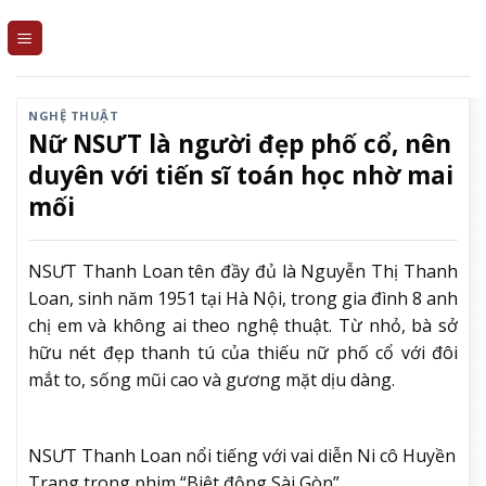
Skip
to
content
NGHỆ THUẬT
Nữ NSƯT là người đẹp phố cổ, nên
duyên với tiến sĩ toán học nhờ mai
mối
NSƯT Thanh Loan tên đầy đủ là Nguyễn Thị Thanh
Loan, sinh năm 1951 tại Hà Nội, trong gia đình 8 anh
chị em và không ai theo nghệ thuật. Từ nhỏ, bà sở
hữu nét đẹp thanh tú của thiếu nữ phố cổ với đôi
mắt to, sống mũi cao và gương mặt dịu dàng.
NSƯT Thanh Loan nổi tiếng với vai diễn Ni cô Huyền
Trang trong phim “Biệt động Sài Gòn”.