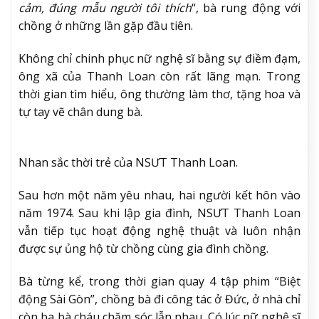
cảm, đúng mẫu người tôi thích
“, bà rung động với
chồng ở những lần gặp đầu tiên.
Không chỉ chinh phục nữ nghệ sĩ bằng sự điềm đạm,
ông xã của Thanh Loan còn rất lãng mạn. Trong
thời gian tìm hiểu, ông thường làm thơ, tặng hoa và
tự tay vẽ chân dung bà.
Nhan sắc thời trẻ của NSƯT Thanh Loan.
Sau hơn một năm yêu nhau, hai người kết hôn vào
năm 1974. Sau khi lập gia đình, NSƯT Thanh Loan
vẫn tiếp tục hoạt động nghệ thuật và luôn nhận
được sự ủng hộ từ chồng cùng gia đình chồng.
Bà từng kể, trong thời gian quay 4 tập phim “Biệt
động Sài Gòn”, chồng bà đi công tác ở Đức, ở nhà chỉ
còn ba bà cháu chăm sóc lẫn nhau. Có lúc nữ nghệ sĩ