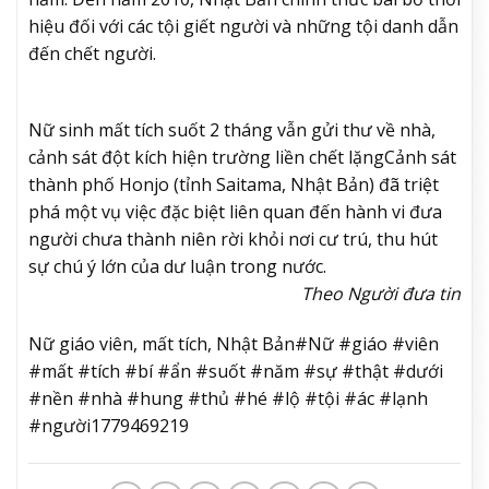
hiệu đối với các tội giết người và những tội danh dẫn
đến chết người.
Nữ sinh mất tích suốt 2 tháng vẫn gửi thư về nhà,
cảnh sát đột kích hiện trường liền chết lặng
Cảnh sát
thành phố Honjo (tỉnh Saitama, Nhật Bản) đã triệt
phá một vụ việc đặc biệt liên quan đến hành vi đưa
người chưa thành niên rời khỏi nơi cư trú, thu hút
sự chú ý lớn của dư luận trong nước.
Theo Người đưa tin
Nữ giáo viên, mất tích, Nhật Bản#Nữ #giáo #viên
#mất #tích #bí #ẩn #suốt #năm #sự #thật #dưới
#nền #nhà #hung #thủ #hé #lộ #tội #ác #lạnh
#người1779469219