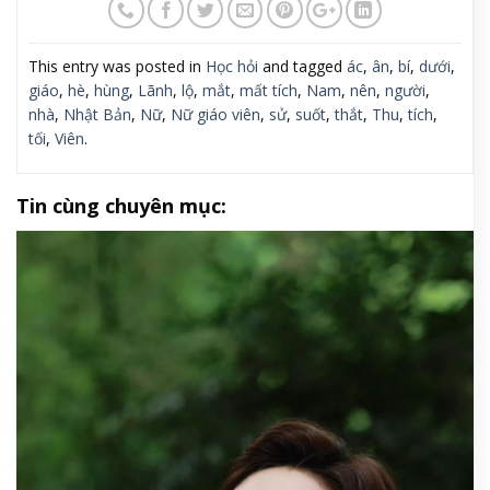
This entry was posted in
Học hỏi
and tagged
ác
,
ân
,
bí
,
dưới
,
giáo
,
hè
,
hùng
,
Lãnh
,
lộ
,
mắt
,
mất tích
,
Nam
,
nên
,
người
,
nhà
,
Nhật Bản
,
Nữ
,
Nữ giáo viên
,
sử
,
suốt
,
thắt
,
Thu
,
tích
,
tối
,
Viên
.
Tin cùng chuyên mục: