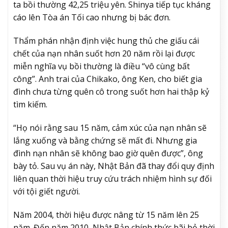
ta bồi thường 42,25 triệu yên. Shinya tiếp tục kháng
cáo lên Tòa án Tối cao nhưng bị bác đơn.
Thẩm phán nhận định việc hung thủ che giấu cái
chết của nạn nhân suốt hơn 20 năm rồi lại được
miễn nghĩa vụ bồi thường là điều “vô cùng bất
công”. Anh trai của Chikako, ông Ken, cho biết gia
đình chưa từng quên cô trong suốt hơn hai thập kỷ
tìm kiếm.
“Họ nói rằng sau 15 năm, cảm xúc của nạn nhân sẽ
lắng xuống và bằng chứng sẽ mất đi. Nhưng gia
đình nạn nhân sẽ không bao giờ quên được”, ông
bày tỏ. Sau vụ án này, Nhật Bản đã thay đổi quy định
liên quan thời hiệu truy cứu trách nhiệm hình sự đối
với tội giết người.
Năm 2004, thời hiệu được nâng từ 15 năm lên 25
năm. Đến năm 2010, Nhật Bản chính thức bãi bỏ thời