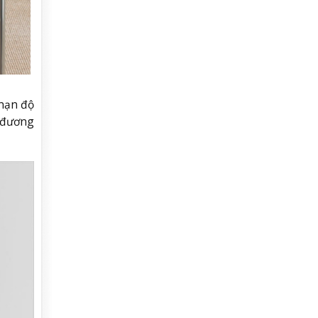
 hạn độ
u đương