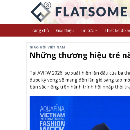
Skip
to
content
Trang chủ
Giới thiệu
Tin tức
Thiết kế đồ h
GIÁO HỘI VIỆT NAM
Những thương hiệu trẻ nà
Tại AVIFW 2026, sự xuất hiện lần đầu của ba t
được kỳ vọng sẽ mang đến làn gió sáng tạo mới,
bản sắc riêng trên hành trình hội nhập thời tr