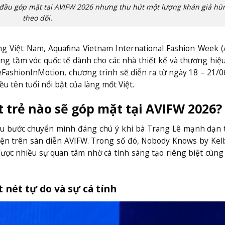
đầu góp mặt tại AVIFW 2026 nhưng thu hút một lượng khán giả hù
theo dõi.
ng Việt Nam, Aquafina Vietnam International Fashion Week 
ang tầm vóc quốc tế dành cho các nhà thiết kế và thương hiệ
eFashionInMotion, chương trình sẽ diễn ra từ ngày 18 – 21/
u tên tuổi nổi bật của làng mốt Việt.
 trẻ nào sẽ góp mặt tại AVIFW 2026?
u bước chuyển mình đáng chú ý khi bà Trang Lê mạnh dạn 
iện trên sàn diễn AVIFW. Trong số đó, Nobody Knows by Kelb
ược nhiều sự quan tâm nhờ cá tính sáng tạo riêng biệt cùng
 nét tự do và sự cá tính