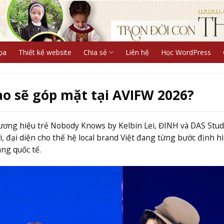
ọa
Thiết kế website
Chia sẻ
Liên hệ
Học WordPress
o sẽ góp mặt tại AVIFW 2026?
hương hiệu trẻ Nobody Knows by Kelbin Lei, ĐINH và DAS Stud
 đại diện cho thế hệ local brand Việt đang từng bước định h
ang quốc tế.