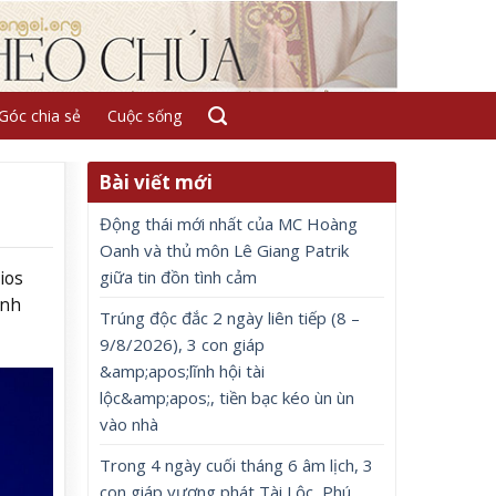
Góc chia sẻ
Cuộc sống
Bài viết mới
Động thái mới nhất của MC Hoàng
Oanh và thủ môn Lê Giang Patrik
giữa tin đồn tình cảm
ios
ình
Trúng độc đắc 2 ngày liên tiếp (8 –
9/8/2026), 3 con giáp
&amp;apos;lĩnh hội tài
lộc&amp;apos;, tiền bạc kéo ùn ùn
vào nhà
Trong 4 ngày cuối tháng 6 âm lịch, 3
con giáp vượng phát Tài Lộc, Phú