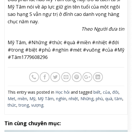
Mỹ Tâm nói về áp lực giữ gìn tên tuổi của một ngôi
sao hạng S vẫn ngự trị ở đỉnh cao danh vọng hàng
chục năm nay.
Theo Người đưa tin
Mỹ Tâm, #Những #thức #quà #miền #nhiệt #đới
#trong #biệt #phủ #nghìn #mét #vuông #của #Mỹ
#Tâm1779608296
This entry was posted in
Học hỏi
and tagged
biết
,
của
,
đôi
,
Met
,
miền
,
Mỹ
,
Mỹ Tâm
,
nghìn
,
nhiệt
,
Những
,
phù
,
quà
,
tăm
,
thức
,
trong
,
vượng
.
Tin cùng chuyên mục: