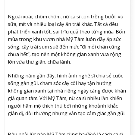
Ngoài xoài, chôm chôm, nữ ca sĩ còn trồng bưởi, vú
sữa, mít và nhiều loại cây ăn trái khác. Tất cả đều
phát triển xanh tốt, sai trĩu quả theo từng mùa. Bốn
mùa trong khu vườn nhà Mỹ Tâm luôn đầy ắp sức
sống, cây trái sum suê đến mức “đi mỏi chân cũng
chưa hết”, tạo nên một không gian xanh vừa rộng
lớn vừa thư giãn, chữa lành.
Những năm gần đây, hình ảnh nghệ sĩ chia sẻ cuộc
sống gần gũi, chăm sóc cây cối hay tận hưởng
không gian xanh tại nhà riêng ngày càng được khán
giả quan tâm. Với Mỹ Tâm, nữ ca sĩ nhiều lần khiến
người hâm mộ thích thú bởi những khoảnh khắc
giản dị, đời thường nhưng vẫn tạo cảm giác gần gũi.
Đâu phải lúc nào Mỹ Tâm cũng hay?
Đó là cách ca sĩ