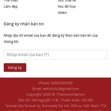
Thể thao
Góc chia sẻ
Làm đẹp
Học đồ họa
Video
Đăng ký nhận bản tin
Nhập địa chỉ email của bạn để đăng ký theo bản bản tin của
chúng tôi:
Phone: 0909.009.009
Email: webtintuc@gmail.com
Copyright 2026 © Themewordpress
Địa chỉ: 290 Nguyễn Trãi, Thanh Xuân, Hà Nội
"korean kbj​
"korean bj
"koreanbj​
"tin tức thời sự Việt Nam
"Tin