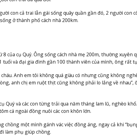
gười con cả trai lẫn gái sống quây quần gần đó, 2 người con cò
 sống ở thành phố cách nhà 200km.
ứ 8 của cụ Quý. Ông sống cách nhà mẹ 200m, thường xuyên qu
uổi và đại gia đình gần 100 thành viên của mình, ông rất tự
 cháu. Anh em tôi không quá giàu có nhưng cũng không nghè
òng, anh chị em ruột thịt cũng không phải lo lắng về nhau”, 
ụ Quý và các con từng trải qua năm tháng lam lũ, nghèo khổ.
tôm cá ngoài đồng nuôi các con khôn lớn.
g chồng một mình gánh vác việc đồng áng, ngay cả khi “bụn
 đi làm phụ giúp chồng.