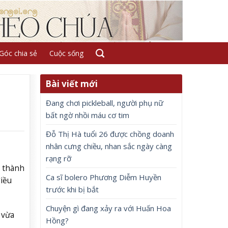
Góc chia sẻ
Cuộc sống
Bài viết mới
Đang chơi pickleball, người phụ nữ
bất ngờ nhồi máu cơ tim
Đỗ Thị Hà tuổi 26 được chồng doanh
nhân cưng chiều, nhan sắc ngày càng
rạng rỡ
0 thành
Ca sĩ bolero Phương Diễm Huyền
điều
trước khi bị bắt
Chuyện gì đang xảy ra với Huấn Hoa
 vừa
Hồng?