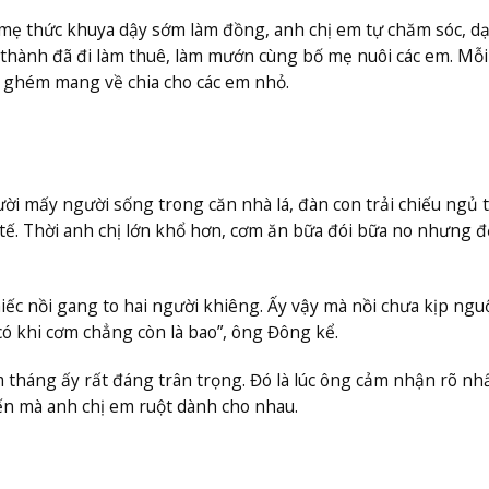
 mẹ thức khuya dậy sớm làm đồng, anh chị em tự chăm sóc, dạ
 thành đã đi làm thuê, làm mướn cùng bố mẹ nuôi các em. Mỗi
i ghém mang về chia cho các em nhỏ.
ời mấy người sống trong căn nhà lá, đàn con trải chiếu ngủ 
tế. Thời anh chị lớn khổ hơn, cơm ăn bữa đói bữa no nhưng 
ếc nồi gang to hai người khiêng. Ấy vậy mà nồi chưa kịp ngu
có khi cơm chẳng còn là bao”, ông Đông kể.
 tháng ấy rất đáng trân trọng. Đó là lúc ông cảm nhận rõ nh
bến mà anh chị em ruột dành cho nhau.