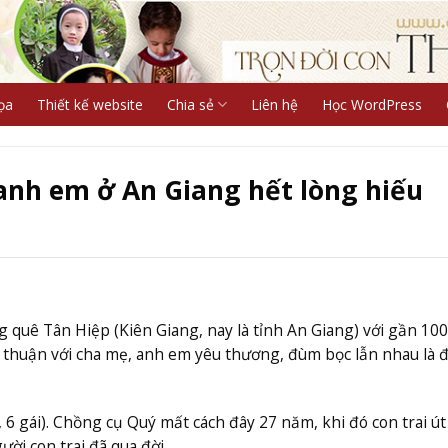
ọa
Thiết kế website
Chia sẻ
Liên hệ
Học WordPress
 anh em ở An Giang hết lòng hiếu
ng quê Tân Hiệp (Kiên Giang, nay là tỉnh An Giang) với gần 10
ếu thuận với cha mẹ, anh em yêu thương, đùm bọc lẫn nhau là 
 6 gái). Chồng cụ Quý mất cách đây 27 năm, khi đó con trai út
ười con trai đã qua đời.