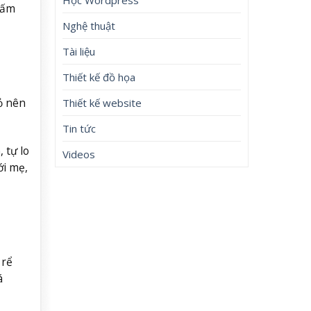
tấm
Nghệ thuật
Tài liệu
Thiết kế đồ họa
ỏ nên
Thiết kế website
Tin tức
 tự lo
Videos
ới mẹ,
 rể
á