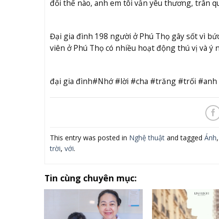
đổi thế nào, anh em tôi vẫn yêu thương, trân 
Đại gia đình 198 người ở Phú Thọ gây sốt vì bứ
viên ở Phú Thọ có nhiều hoạt động thú vị và ý n
đại gia đình#Nhớ #lời #cha #trăng #trối #an
This entry was posted in
Nghệ thuật
and tagged
Ánh
trời
,
với
.
Tin cùng chuyên mục: