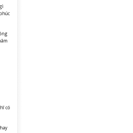
gì
 phúc
đông
 mâm
hĩ có
thay