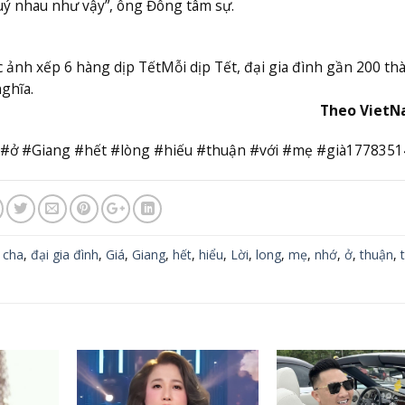
quý nhau như vậy”, ông Đông tâm sự.
c ảnh xếp 6 hàng dịp Tết
Mỗi dịp Tết, đại gia đình gần 200 th
ghĩa.
Theo Viet
h #ở #Giang #hết #lòng #hiếu #thuận #với #mẹ #già177835
,
cha
,
đại gia đình
,
Giá
,
Giang
,
hết
,
hiểu
,
Lời
,
long
,
mẹ
,
nhớ
,
ở
,
thuận
,