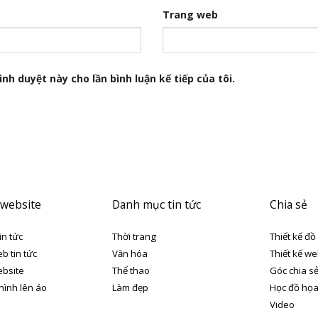
Trang web
nh duyệt này cho lần bình luận kế tiếp của tôi.
 website
Danh mục tin tức
Chia sẻ
in tức
Thời trang
Thiết kế đồ
eb tin tức
Văn hóa
Thiết kế we
ebsite
Thể thao
Góc chia s
 hình lên áo
Làm đẹp
Học đồ họ
Video