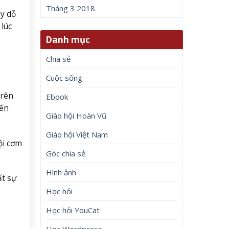
Tháng 3 2018
y dỗ
 lúc
Danh mục
Chia sẻ
Cuộc sống
trên
Ebook
đến
Giáo hội Hoàn Vũ
Giáo hội Việt Nam
ội cơm
Góc chia sẻ
Hình ảnh
ất sự
Học hỏi
Học hỏi YouCat
Học Wordpress