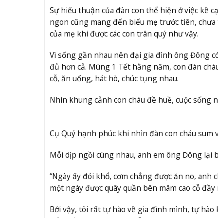
Sự hiếu thuận của đàn con thể hiện ở việc kề 
ngon cũng mang đến biếu mẹ trước tiên, chư
của mẹ khi được các con trân quý như vậy.
Vì sống gần nhau nên đại gia đình ông Đông có 
đủ hơn cả. Mùng 1 Tết hằng năm, con đàn cháu
cỗ, ăn uống, hát hò, chúc tụng nhau.
Nhìn khung cảnh con cháu đề huề, cuộc sống n
Cụ Quý hạnh phúc khi nhìn đàn con cháu sum 
Mỗi dịp ngồi cùng nhau, anh em ông Đông lại b
“Ngày ấy đói khổ, cơm chẳng được ăn no, anh 
một ngày được quây quần bên mâm cao cỗ đầy 
Bởi vậy, tôi rất tự hào về gia đình mình, tự hà