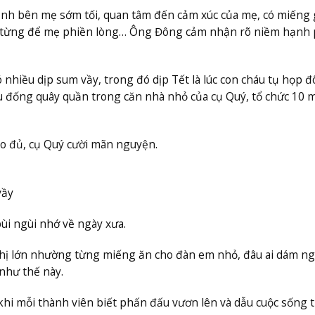
cạnh bên mẹ sớm tối, quan tâm đến cảm xúc của mẹ, có miếng 
a từng để mẹ phiền lòng… Ông Đông cảm nhận rõ niềm hạnh
nhiều dịp sum vầy, trong đó dịp Tết là lúc con cháu tụ họp 
 đống quây quần trong căn nhà nhỏ của cụ Quý, tổ chức 10
o đủ, cụ Quý cười mãn nguyện.
vầy
ùi ngùi nhớ về ngày xưa.
chị lớn nhường từng miếng ăn cho đàn em nhỏ, đâu ai dám ng
như thế này.
o khi mỗi thành viên biết phấn đấu vươn lên và dẫu cuộc sống 