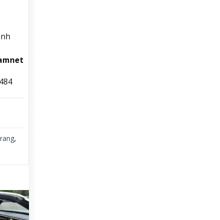
ành
Namnet
1484
trang
,