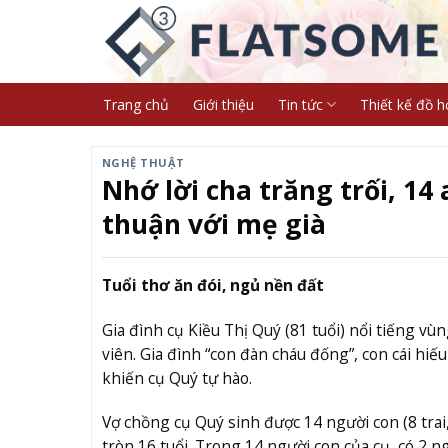
Skip
to
content
Trang chủ
Giới thiệu
Tin tức
Thiết kế đồ h
NGHỆ THUẬT
Nhớ lời cha trăng trối, 14
thuận với mẹ già
Tuổi thơ ăn đói, ngủ nền đất
Gia đình cụ Kiều Thị Quý (81 tuổi) nổi tiếng vù
viên. Gia đình “con đàn cháu đống”, con cái hi
khiến cụ Quý tự hào.
Vợ chồng cụ Quý sinh được 14 người con (8 trai,
tròn 16 tuổi. Trong 14 người con của cụ, có 2 ng