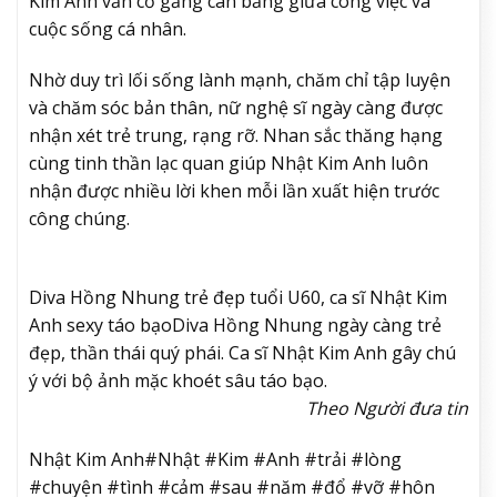
Kim Anh vẫn cố gắng cân bằng giữa công việc và
cuộc sống cá nhân.
Nhờ duy trì lối sống lành mạnh, chăm chỉ tập luyện
và chăm sóc bản thân, nữ nghệ sĩ ngày càng được
nhận xét trẻ trung, rạng rỡ. Nhan sắc thăng hạng
cùng tinh thần lạc quan giúp Nhật Kim Anh luôn
nhận được nhiều lời khen mỗi lần xuất hiện trước
công chúng.
Diva Hồng Nhung trẻ đẹp tuổi U60, ca sĩ Nhật Kim
Anh sexy táo bạo
Diva Hồng Nhung ngày càng trẻ
đẹp, thần thái quý phái. Ca sĩ Nhật Kim Anh gây chú
ý với bộ ảnh mặc khoét sâu táo bạo.
Theo Người đưa tin
Nhật Kim Anh#Nhật #Kim #Anh #trải #lòng
#chuyện #tình #cảm #sau #năm #đổ #vỡ #hôn