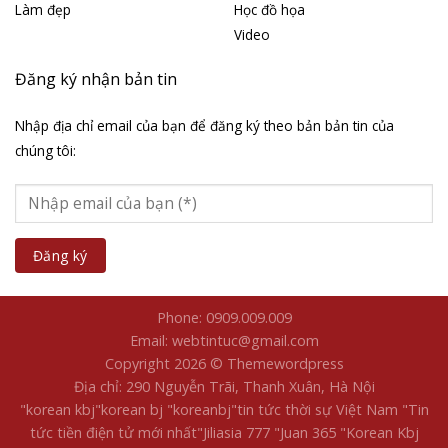
Làm đẹp
Học đồ họa
Video
Đăng ký nhận bản tin
Nhập địa chỉ email của bạn để đăng ký theo bản bản tin của
chúng tôi:
Phone: 0909.009.009
Email: webtintuc@gmail.com
Copyright 2026 © Themewordpress
Địa chỉ: 290 Nguyễn Trãi, Thanh Xuân, Hà Nội
"korean kbj​
"korean bj
"koreanbj​
"tin tức thời sự Việt Nam
"Tin
tức tiền điện tử mới nhất​
"Jiliasia 777
"Juan 365
"Korean Kbj