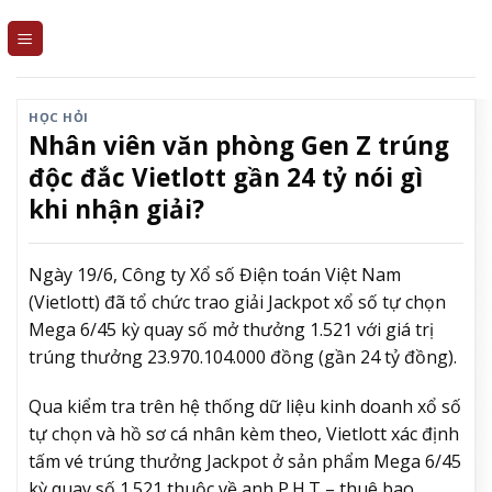
Skip
to
content
HỌC HỎI
Nhân viên văn phòng Gen Z trúng
độc đắc Vietlott gần 24 tỷ nói gì
khi nhận giải?
Ngày 19/6, Công ty Xổ số Điện toán Việt Nam
(Vietlott) đã tổ chức trao giải Jackpot xổ số tự chọn
Mega 6/45 kỳ quay số mở thưởng 1.521 với giá trị
trúng thưởng 23.970.104.000 đồng (gần 24 tỷ đồng).
Qua kiểm tra trên hệ thống dữ liệu kinh doanh xổ số
tự chọn và hồ sơ cá nhân kèm theo, Vietlott xác định
tấm vé trúng thưởng Jackpot ở sản phẩm Mega 6/45
kỳ quay số 1.521 thuộc về anh P.H.T – thuê bao