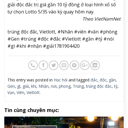
giải độc đắc trị giá gần 10 tỷ đồng ở loại hình xổ số
tự chọn Lotto 5/35 vào kỳ quay hôm nay.
Theo VietNamNet
trúng độc đắc, Vietlott, #Nhân #viên #văn #phòng
#Gen #trúng #độc #đắc #Vietlott #gần #tỷ #nói
#gì #khi #nhận #giải1781904420
This entry was posted in
Học hỏi
and tagged
đắc
,
độc
,
gần
,
Gen
,
gì
,
giải
,
khi
,
Nhận
,
nơi
,
phong
,
Trúng
,
trúng độc đắc
,
tỷ
,
Vạn
,
Viên
,
Vietlott
.
Tin cùng chuyên mục: