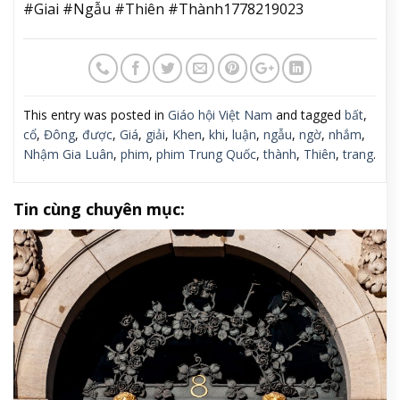
#Giai #Ngẫu #Thiên #Thành1778219023
This entry was posted in
Giáo hội Việt Nam
and tagged
bất
,
cổ
,
Đông
,
được
,
Giá
,
giải
,
Khen
,
khi
,
luận
,
ngẫu
,
ngờ
,
nhắm
,
Nhậm Gia Luân
,
phim
,
phim Trung Quốc
,
thành
,
Thiên
,
trang
.
Tin cùng chuyên mục: