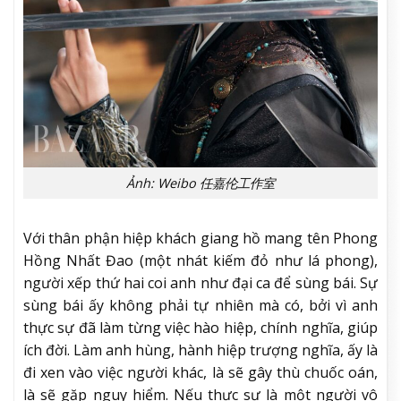
Ảnh: Weibo 任嘉伦工作室
Với thân phận hiệp khách giang hồ mang tên Phong
Hồng Nhất Đao (một nhát kiếm đỏ như lá phong),
người xếp thứ hai coi anh như đại ca để sùng bái. Sự
sùng bái ấy không phải tự nhiên mà có, bởi vì anh
thực sự đã làm từng việc hào hiệp, chính nghĩa, giúp
ích đời. Làm anh hùng, hành hiệp trượng nghĩa, ấy là
đi xen vào việc người khác, là sẽ gây thù chuốc oán,
là sẽ gặp nguy hiểm. Nếu thực sự là một người vô