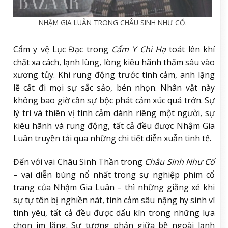
NHẬM GIA LUÂN TRONG CHÂU SINH NHƯ CỐ.
Cẩm y vệ Lục Đạc trong
Cẩm Y Chi Hạ
toát lên khí
chất xa cách, lạnh lùng, lòng kiêu hãnh thấm sâu vào
xương tủy. Khi rung động trước tình cảm, anh lặng
lẽ cất đi mọi sự sắc sảo, bén nhọn. Nhân vật này
không bao giờ cần sự bộc phát cảm xúc quá trớn. Sự
lý trí và thiên vị tình cảm dành riêng một người, sự
kiêu hãnh và rung động, tất cả đều được Nhậm Gia
Luân truyền tải qua những chi tiết diễn xuẫn tinh tế.
Đến với vai Châu Sinh Thần trong
Châu Sinh Như Cố
– vai diễn bùng nổ nhất trong sự nghiệp phim cổ
trang của Nhậm Gia Luân – thì những giằng xé khi
sự tự tôn bị nghiền nát, tình cảm sâu nặng hy sinh vì
tình yêu, tất cả đều được dấu kín trong những lựa
chọn im lặng. Sự tương phản giữa bề ngoài lạnh