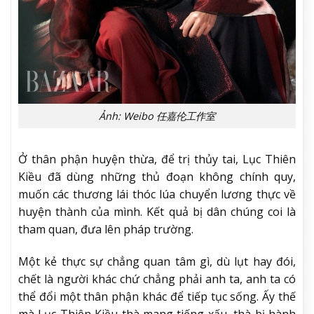
Ảnh: Weibo 任嘉伦工作室
Ở thân phận huyện thừa, để trị thủy tai, Lục Thiên
Kiều đã dùng những thủ đoạn không chính quy,
muốn các thương lái thóc lúa chuyển lương thực về
huyện thành của mình. Kết quả bị dân chúng coi là
tham quan, đưa lên pháp trường.
Một kẻ thực sự chẳng quan tâm gì, dù lụt hay đói,
chết là người khác chứ chẳng phải anh ta, anh ta có
thể đổi một thân phận khác để tiếp tục sống. Ấy thế
mà Lục Thiên Kiều thà mang tiếng xấu, thà bị hành