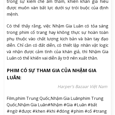
trong sự kiềm chế âm thầm, khiến khán giả hiểu
được muôn vàn bất lực dưới sự trói buộc của định
mệnh.
Có thể thấy rằng, việc Nhậm Gia Luân có tỏa sáng
trong phim cổ trang hay không thực sự hoàn toàn
phụ thuộc vào chất lượng kịch bản và bàn tay đạo
diễn. Chỉ cần có đất diễn, có thiết lập nhân vật logic
và nhận được cảm tình của khán giả, thì Nhậm Gia
Luân có thể khiến vai diễn ấy trở nên xuất thần.
PHIM CÓ SỰ THAM GIA CỦA NHẬM GIA
LUÂN:
Harper’s Bazaar Việt Nam
Film,phim Trung Quốc,Nhậm Gia Luânphim Trung
Quốc,Nhậm Gia Luân#Nhậm #Gia #Luân #bất
#ngờ #được #khen #khi #đóng #phim #cổ #trang