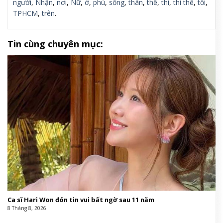
người
,
Nhận
,
nơi
,
Nữ
,
ở
,
phù
,
sống
,
thân
,
thể
,
thi
,
thi thể
,
tối
,
TPHCM
,
trên
.
Tin cùng chuyên mục:
Ca sĩ Hari Won đón tin vui bất ngờ sau 11 năm
8 Tháng 8, 2026