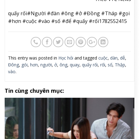
quấy rối#Người #đàn #ông #ở #Đồng #Tháp #gọi
#hơn #cuộc #vào #số #để #quấy #rối1782552415
This entry was posted in
Học hỏi
and tagged
cuộc
,
dàn
,
dễ
,
Đông
,
gói
,
hơn
,
người
,
ở
,
ông
,
quay
,
quấy rối
,
rối
,
số
,
Thập
,
vào
.
Tin cùng chuyên mục: