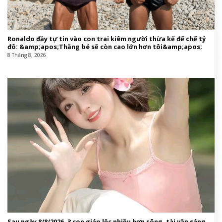
Ronaldo đầy tự tin vào con trai kiêm người thừa kế đế chế tỷ
đô: &amp;apos;Thằng bé sẽ còn cao lớn hơn tôi&amp;apos;
8 Tháng 8, 2026
Sau ngày 8/8/2026, 3 con giáp lộc nhiều hơn sông, tài vận sáng