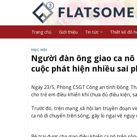
Skip
to
content
Trang chủ
Giới thiệu
Tin tức
Thiết kế đồ h
HỌC HỎI
Người đàn ông giao ca nô c
cuộc phát hiện nhiều sai 
Ngày 23/5, Phòng CSGT Công an tỉnh Đồng Thá
cho trẻ em điều khiển khi chưa đủ điều kiện, sau
Trước đó, trên mạng xã hội lan truyền đoạn vide
ca nô di chuyển trên sông, gây lo ngại về nguy
Bé trai được cha giao điều khiển ca nô trên sô