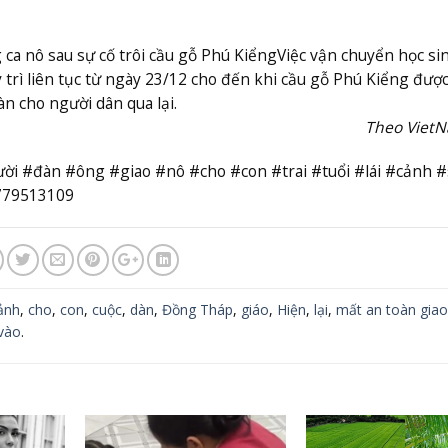
a nô sau sự cố trôi cầu gỗ Phú Kiểng
Việc vận chuyển học si
rì liên tục từ ngày 23/12 cho đến khi cầu gỗ Phú Kiểng đượ
n cho người dân qua lại.
Theo Viet
ời #đàn #ông #giao #nô #cho #con #trai #tuổi #lái #cảnh #
779513109
ảnh
,
cho
,
con
,
cuộc
,
dàn
,
Đồng Tháp
,
giáo
,
Hiện
,
lại
,
mất an toàn giao
vào
.