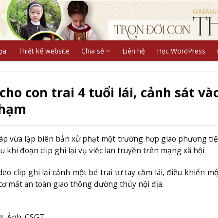
ọa
Thiết kế website
Chia sẻ
Liên hệ
Học WordPress
ho con trai 4 tuổi lái, cảnh sát và
phạm
p vừa lập biên bản xử phạt một trường hợp giao phương ti
 khi đoạn clip ghi lại vụ việc lan truyền trên mạng xã hội.
o clip ghi lại cảnh một bé trai tự tay cầm lái, điều khiển mộ
 cơ mất an toàn giao thông đường thủy nội địa.
ng. Ảnh: CSGT