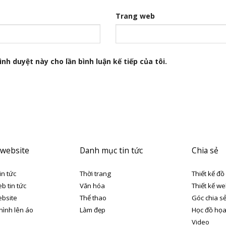
Trang web
nh duyệt này cho lần bình luận kế tiếp của tôi.
 website
Danh mục tin tức
Chia sẻ
in tức
Thời trang
Thiết kế đồ
eb tin tức
Văn hóa
Thiết kế we
ebsite
Thể thao
Góc chia s
 hình lên áo
Làm đẹp
Học đồ họ
Video