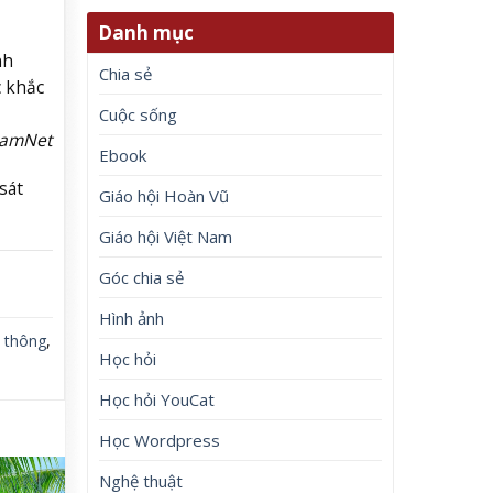
Danh mục
nh
Chia sẻ
c khắc
Cuộc sống
NamNet
Ebook
sát
Giáo hội Hoàn Vũ
Giáo hội Việt Nam
Góc chia sẻ
Hình ảnh
 thông
,
Học hỏi
Học hỏi YouCat
Học Wordpress
Nghệ thuật