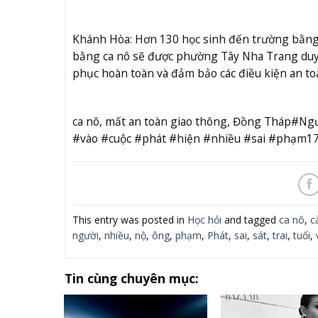
Khánh Hòa: Hơn 130 học sinh đến trường bằng c
bằng ca nô sẽ được phường Tây Nha Trang duy t
phục hoàn toàn và đảm bảo các điều kiện an toà
ca nô, mất an toàn giao thông, Đồng Tháp#Ngư
#vào #cuộc #phát #hiện #nhiều #sai #phạm1
This entry was posted in
Học hỏi
and tagged
ca nô
,
c
người
,
nhiều
,
nộ
,
ông
,
phạm
,
Phát
,
sai
,
sát
,
trai
,
tuổi
,
Tin cùng chuyên mục: