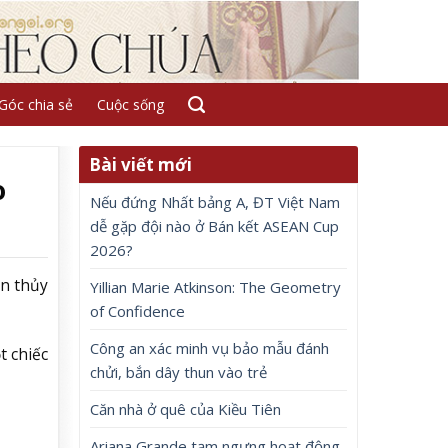
Góc chia sẻ
Cuộc sống
Bài viết mới
o
Nếu đứng Nhất bảng A, ĐT Việt Nam
dễ gặp đội nào ở Bán kết ASEAN Cup
2026?
ện thủy
Yillian Marie Atkinson: The Geometry
of Confidence
Công an xác minh vụ bảo mẫu đánh
t chiếc
chửi, bắn dây thun vào trẻ
Căn nhà ở quê của Kiều Tiên
Ariana Grande tạm ngưng hoạt động