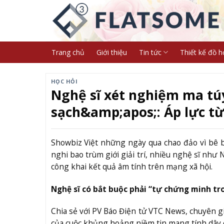
Skip
to
content
Trang chủ
Giới thiệu
Tin tức
Thiết kế đồ h
HỌC HỎI
Nghệ sĩ xét nghiệm ma t
sạch&amp;apos;: Áp lực t
Showbiz Việt những ngày qua chao đảo vì bê b
nghi bao trùm giới giải trí, nhiều nghệ sĩ n
công khai kết quả âm tính trên mạng xã hội.
Nghệ sĩ có bắt buộc phải “tự chứng minh tr
Chia sẻ với PV Báo Điện tử VTC News, chuyên 
của cuộc khủng hoảng niềm tin mang tính dây 