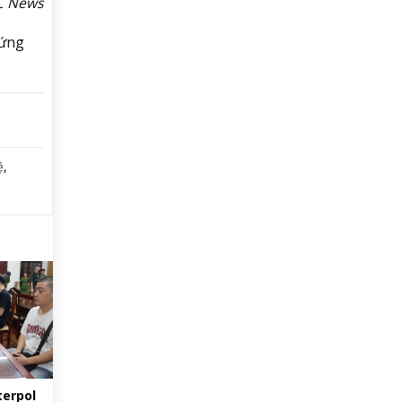
C News
hứng
ệ
,
terpol