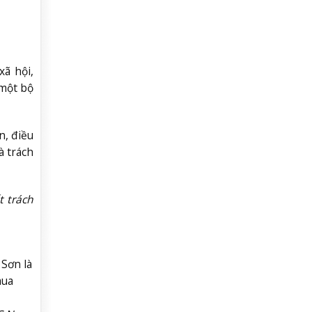
xã hội,
 một bộ
n, điều
à trách
t trách
Sơn là
mua