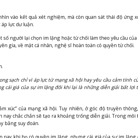
hìn vào kết quả xét nghiệm, mà còn quan sát thái độ ứng x
áp lực dư luận.
số người lại chọn im lặng hoặc từ chối làm theo yêu cầu của
 gia, về mặt cá nhân, nghệ sĩ hoàn toàn có quyền từ chối.
m.
ong sạch chỉ vì áp lực từ mạng xã hội hay yêu cầu cảm tính 
cái giá của sự im lặng đôi khi lại là những diễn giải bất lợi 
ảm xúc” của mạng xã hội. Tuy nhiên, ở góc độ truyền thông
 nay chắc chắn sẽ tạo ra khoảng trống diễn giải. Trong môi
ầy bằng suy đoán.
ện nay khi họ có quyền im lặng, nhưng cái giá của sự im lặng 