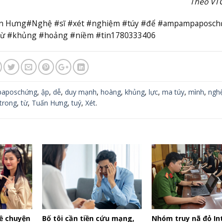
Theo VT
Tuấn Hưng#Nghệ #sĩ #xét #nghiệm #túy #để #ampampaposc
từ #khủng #hoảng #niềm #tin1780333406
aposchứng
,
ập
,
dễ
,
duy mạnh
,
hoàng
,
khủng
,
lực
,
ma túy
,
mình
,
ngh
trong
,
từ
,
Tuấn Hưng
,
tuý
,
Xét
.
ề chuyện
Bố tôi cần tiền cứu mạng,
Nhóm truy nã đỏ In