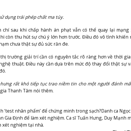
 sử dụng trái phép chất ma túy.
m chí sau khi chấp hành án phạt vẫn có thể quay lại mạng 
i còn thu hút sự chú ý lớn hơn trước. Điều đó vô tình khiến
phạm chưa thật sự đủ sức răn đe.
ị trường giải trí cần có nguyên tắc rõ ràng hơn về thời gia
ghệ thuật. Điều này cần dựa trên mức độ thay đổi thật sự v
đó.
nhưng rất khó tiếp tục trao niềm tin cho một người đánh mấ
gia Thanh Tâm nói thêm.
h ‘test nhân phẩm’ để chứng minh trong sạch?
Danh ca Ngọc 
ân Gia Định để làm xét nghiệm. Ca sĩ Tuấn Hưng, Duy Mạnh 
h xét nghiệm tại nhà.