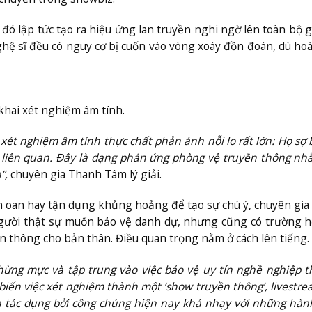
 đó lập tức tạo ra hiệu ứng lan truyền nghi ngờ lên toàn bộ gi
nghệ sĩ đều có nguy cơ bị cuốn vào vòng xoáy đồn đoán, dù ho
hai xét nghiệm âm tính.
 xét nghiệm âm tính thực chất phản ánh nỗi lo rất lớn: Họ sợ 
g liên quan. Đây là dạng phản ứng phòng vệ truyền thông n
n”,
chuyên gia Thanh Tâm lý giải.
 oan hay tận dụng khủng hoảng để tạo sự chú ý, chuyên gi
gười thật sự muốn bảo vệ danh dự, nhưng cũng có trường h
thông cho bản thân. Điều quan trọng nằm ở cách lên tiếng.
ừng mực và tập trung vào việc bảo vệ uy tín nghề nghiệp t
iến việc xét nghiệm thành một ‘show truyền thông’, livestr
ản tác dụng bởi công chúng hiện nay khá nhạy với những hà