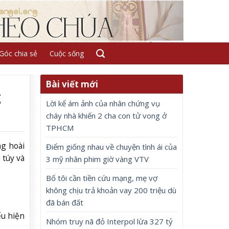
Góc chia sẻ
Cuộc sống
Bài viết mới
g
Lời kể ám ảnh của nhân chứng vụ
cháy nhà khiến 2 cha con tử vong ở
TPHCM
ng hoài
Điểm giống nhau về chuyện tình ái của
 túy và
3 mỹ nhân phim giờ vàng VTV
Bố tôi cần tiền cứu mạng, mẹ vợ
không chịu trả khoản vay 200 triệu dù
đã bán đất
ểu hiện
Nhóm truy nã đỏ Interpol lừa 327 tỷ