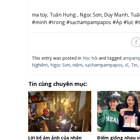
ma túy, Tuấn Hưng , Ngọc Sơn, Duy Mạnh, 
#minh #trong #sạchampampapos #Áp #lực #
This entry was posted in
Học hỏi
and tagged
ampamp
Nghiêm
,
Ngọc Sơn
,
niệm
,
sạchampampapos
,
sĩ
,
Tin
,
Tin cùng chuyên mục:
Lời kể ám ảnh của nhân
Điểm giống nhau v