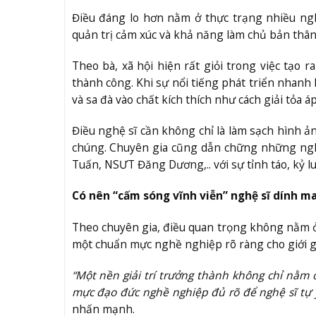
Điều đáng lo hơn nằm ở thực trạng nhiều ngh
quản trị cảm xúc và khả năng làm chủ bản thân
Theo bà, xã hội hiện rất giỏi trong việc tạo 
thành công. Khi sự nổi tiếng phát triển nhanh 
và sa đà vào chất kích thích như cách giải tỏa áp
Điều nghệ sĩ cần không chỉ là làm sạch hình ả
chúng. Chuyên gia cũng dẫn chững những ng
Tuấn, NSƯT Đăng Dương,.. với sự tỉnh táo, kỷ 
Có nên “cấm sóng vĩnh viễn” nghệ sĩ dính m
Theo chuyên gia, điều quan trọng không nằm ở
một chuẩn mực nghề nghiệp rõ ràng cho giới giả
“Một nền giải trí trưởng thành không chỉ nằm 
mực đạo đức nghề nghiệp đủ rõ để nghệ sĩ tự ý
nhấn mạnh.