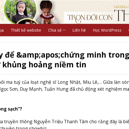
ọa
Thiết kế website
Chia sẻ
Liên hệ
Học WordPress
úy để &amp;apos;chứng minh tron
ừ khủng hoảng niềm tin
ối ma tuý của loạt nghệ sĩ Long Nhật, Miu Lê,… Giữa làn só
hư Ngọc Sơn, Duy Mạnh, Tuấn Hưng đã chủ động xét nghiệm ma
ong sạch”?
gia truyền thông Nguyễn Triệu Thanh Tâm cho rằng đây là bi
chuyền trong showbiz.