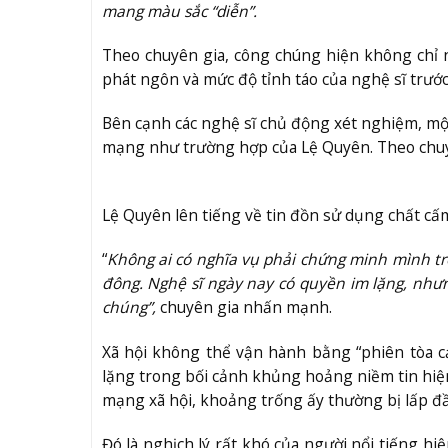
mang màu sắc “diễn”.
Theo chuyên gia, công chúng hiện không chỉ n
phát ngôn và mức độ tỉnh táo của nghệ sĩ trước 
Bên cạnh các nghệ sĩ chủ động xét nghiệm, một 
mạng như trường hợp của Lệ Quyên. Theo chuyên
Lệ Quyên lên tiếng về tin đồn sử dụng chất cấ
“
Không ai có nghĩa vụ phải chứng minh mình tr
đông. Nghệ sĩ ngày nay có quyền im lặng, nhưng 
chúng”,
chuyên gia nhấn mạnh.
Xã hội không thể vận hành bằng “phiên tòa c
lặng trong bối cảnh khủng hoảng niềm tin hiện
mạng xã hội, khoảng trống ấy thường bị lấp đ
Đó là nghịch lý rất khó của người nổi tiếng hi