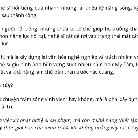
ệ sĩ nổi tiếng quá nhanh nhưng lại thiếu kỹ năng sống, 
 sau thành công.
ra người nổi tiếng, nhưng chưa có cơ chế giúp họ trưởng th
hơn năng lực nội tại, nghệ sĩ rất dễ rơi vào trạng thái mất c
 lực.
nh, mà là xây dựng lại văn hóa nghề nghiệp và trách nhiệm v
hệ sĩ giữ hình ảnh bền vững suốt nhiều năm như Mỹ Tâm, 
luật và khả năng làm chủ bản thân trước hào quang.
a túy?
 chuyện “cấm sóng vĩnh viễn” hay không, mà là phải xây dự
i trí.
ở việc xử phạt nghệ sĩ sai phạm, mà còn ở khả năng thiết lậ
 thức giới hạn của mình trước khi khủng hoảng xảy ra”
, chu