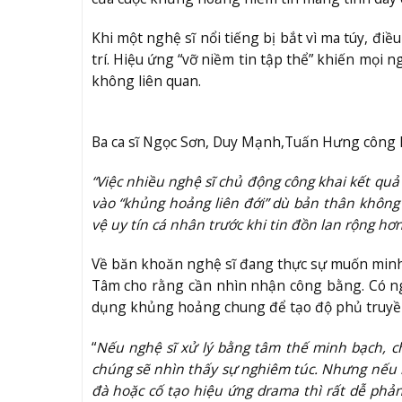
Khi một nghệ sĩ nổi tiếng bị bắt vì ma túy, điều
trí. Hiệu ứng “vỡ niềm tin tập thể” khiến mọi 
không liên quan.
Ba ca sĩ Ngọc Sơn, Duy Mạnh,Tuấn Hưng công k
“Việc nhiều nghệ sĩ chủ động công khai kết quả
vào “khủng hoảng liên đới” dù bản thân khôn
vệ uy tín cá nhân trước khi tin đồn lan rộng hơ
Về băn khoăn nghệ sĩ đang thực sự muốn minh
Tâm cho rằng cần nhìn nhận công bằng. Có n
dụng khủng hoảng chung để tạo độ phủ truyền 
“
Nếu nghệ sĩ xử lý bằng tâm thế minh bạch, ch
chúng sẽ nhìn thấy sự nghiêm túc. Nhưng nếu b
đà hoặc cố tạo hiệu ứng drama thì rất dễ ph