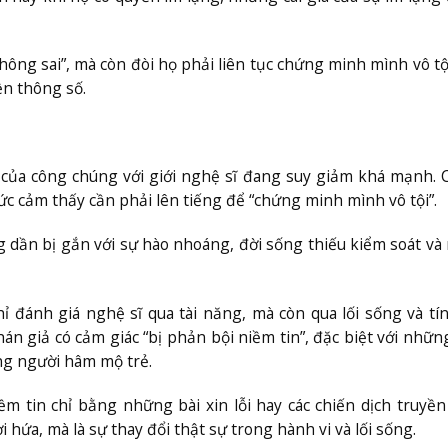
ông sai”, mà còn đòi họ phải liên tục chứng minh mình vô tội
ền thông số.
n của công chúng với giới nghệ sĩ đang suy giảm khá mạnh. 
tức cảm thấy cần phải lên tiếng để “chứng minh mình vô tội”.
 dần bị gắn với sự hào nhoáng, đời sống thiếu kiểm soát v
 đánh giá nghệ sĩ qua tài năng, mà còn qua lối sống và tí
án giả có cảm giác “bị phản bội niềm tin”, đặc biệt với nhữ
ợng người hâm mộ trẻ.
ềm tin chỉ bằng những bài xin lỗi hay các chiến dịch truyề
 hứa, mà là sự thay đổi thật sự trong hành vi và lối sống.