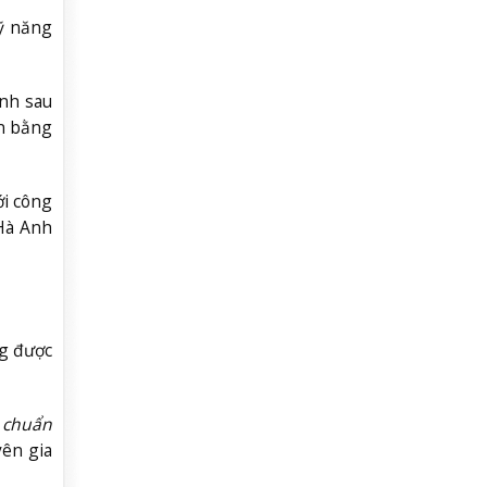
kỹ năng
ành sau
ân bằng
ới công
Hà Anh
ng được
p chuẩn
yên gia