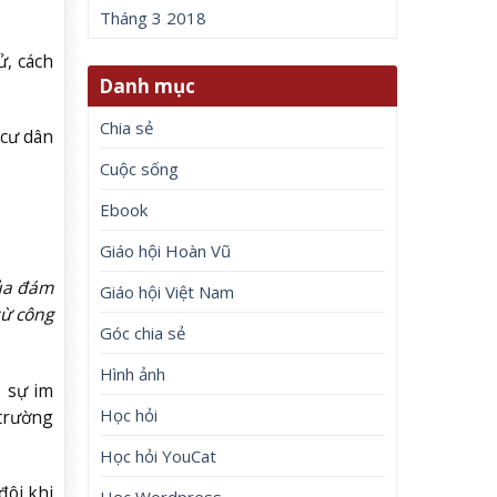
Tháng 3 2018
ử, cách
Danh mục
Chia sẻ
 cư dân
Cuộc sống
Ebook
Giáo hội Hoàn Vũ
của đám
Giáo hội Việt Nam
từ công
Góc chia sẻ
Hình ảnh
, sự im
Học hỏi
 trường
Học hỏi YouCat
đôi khi
Học Wordpress