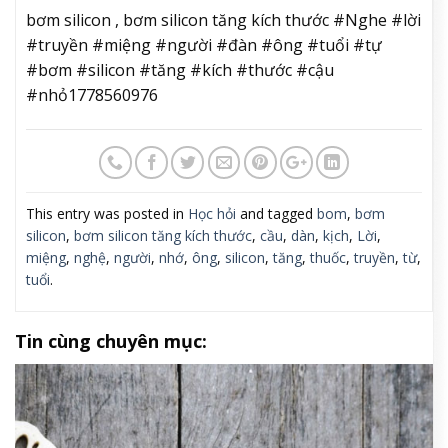
bơm silicon , bơm silicon tăng kích thước #Nghe #lời
#truyền #miệng #người #đàn #ông #tuổi #tự
#bơm #silicon #tăng #kích #thước #cậu
#nhỏ1778560976
This entry was posted in
Học hỏi
and tagged
bom
,
bơm
silicon
,
bơm silicon tăng kích thước
,
cầu
,
dàn
,
kịch
,
Lời
,
miệng
,
nghệ
,
người
,
nhớ
,
ông
,
silicon
,
tăng
,
thuốc
,
truyền
,
từ
,
tuổi
.
Tin cùng chuyên mục: