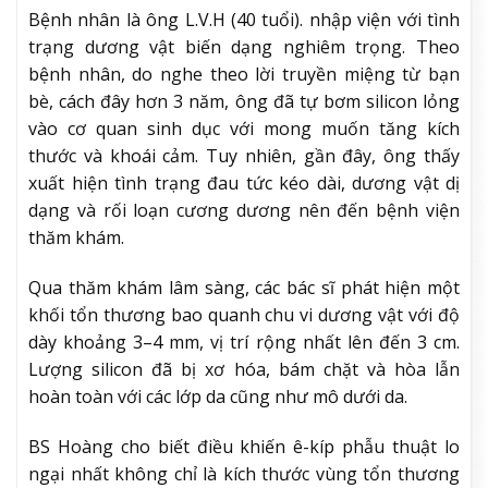
Bệnh nhân là ông L.V.H (40 tuổi). nhập viện với tình
trạng dương vật biến dạng nghiêm trọng. Theo
bệnh nhân, do nghe theo lời truyền miệng từ bạn
bè, cách đây hơn 3 năm, ông đã tự bơm silicon lỏng
vào cơ quan sinh dục với mong muốn tăng kích
thước và khoái cảm. Tuy nhiên, gần đây, ông thấy
xuất hiện tình trạng đau tức kéo dài, dương vật dị
dạng và rối loạn cương dương nên đến bệnh viện
thăm khám.
Qua thăm khám lâm sàng, các bác sĩ phát hiện một
khối tổn thương bao quanh chu vi dương vật với độ
dày khoảng 3–4 mm, vị trí rộng nhất lên đến 3 cm.
Lượng silicon đã bị xơ hóa, bám chặt và hòa lẫn
hoàn toàn với các lớp da cũng như mô dưới da.
BS Hoàng cho biết điều khiến ê-kíp phẫu thuật lo
ngại nhất không chỉ là kích thước vùng tổn thương