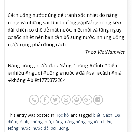
Cách uống nước đúng để tránh sốc nhiệt do nắng
nóng và những sai lầm thường gặp
Nắng nóng kéo
dài khiến cơ thể dễ mất nước, mệt mỏi và tăng nguy
cơ sốc nhiệt nên bạn cần bổ sung nước, nhưng uống
nước cũng phải đúng cách.
Theo VietNamNet
Nắng nóng , nước đá #Nắng #nóng #đỉnh #điểm
#nhiều #người #uống #nước #đá #sai #cách #mà
#không #biết1779872204
This entry was posted in
Học hỏi
and tagged
biết
,
Cách
,
Dạ
,
điểm
,
định
,
không
,
mà
,
năng
,
nắng nóng
,
người
,
nhiều
,
Nóng
,
nước
,
nước đá
,
sai
,
uống
.