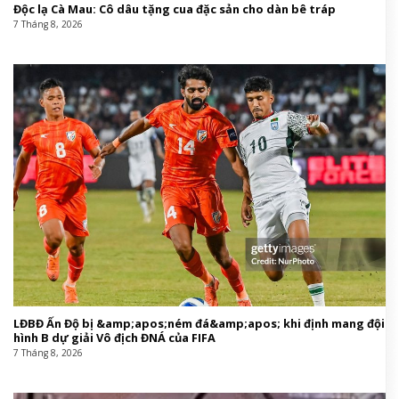
Độc lạ Cà Mau: Cô dâu tặng cua đặc sản cho dàn bê tráp
7 Tháng 8, 2026
LĐBĐ Ấn Độ bị &amp;apos;ném đá&amp;apos; khi định mang đội
hình B dự giải Vô địch ĐNÁ của FIFA
7 Tháng 8, 2026