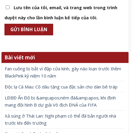
Lưu tên của tôi, email, và trang web trong trình
duyệt này cho lần bình luận kế tiếp của tôi.
Bài viết mới
Fan cuồng bị bắt vì đập cửa kính, gây náo loạn trước thềm
BlackPink kỷ niệm 10 năm
Độc lạ Cà Mau: Cô dâu tặng cua đặc sản cho dàn bê tráp
LĐBĐ Ấn Độ bị &amp;apos;ném đá&amp;apos; khi định
mang đội hình B dự giải Vô địch ĐNÁ của FIFA
Xả súng ở Thái Lan: Nghi phạm có thể đã bắn người nhà
trước khi đến trường