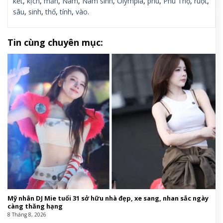
két
,
kịch
,
mắn
,
Nam
,
Nam sinh
,
Olympia
,
phù
,
Phú Thọ
,
ruột
,
sâu
,
sinh
,
thổ
,
tính
,
vào
.
Tin cùng chuyên mục:
Mỹ nhân DJ Mie tuổi 31 sở hữu nhà đẹp, xe sang, nhan sắc ngày
càng thăng hạng
8 Tháng 8, 2026