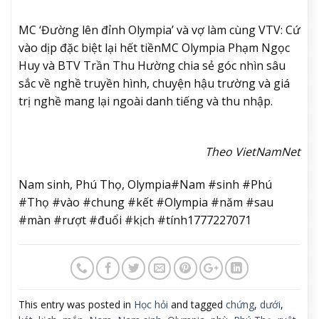
MC ‘Đường lên đỉnh Olympia’ và vợ làm cùng VTV: Cứ
vào dịp đặc biệt lại hết tiền
MC Olympia Phạm Ngọc
Huy và BTV Trần Thu Hường chia sẻ góc nhìn sâu
sắc về nghề truyền hình, chuyện hậu trường và giá
trị nghề mang lại ngoài danh tiếng và thu nhập.
Theo VietNamNet
Nam sinh, Phú Thọ, Olympia#Nam #sinh #Phú
#Thọ #vào #chung #kết #Olympia #năm #sau
#màn #rượt #đuổi #kịch #tính1777227071
This entry was posted in
Học hỏi
and tagged
chứng
,
dưới
,