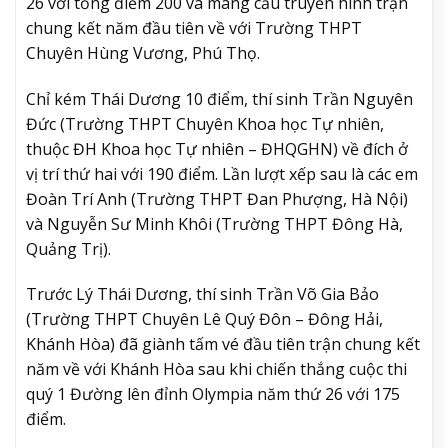
26 với tổng điểm 200 và mang cầu truyền hình trận
chung kết năm đầu tiên về với Trường THPT
Chuyên Hùng Vương, Phú Thọ.
Chỉ kém Thái Dương 10 điểm, thí sinh Trần Nguyên
Đức (Trường THPT Chuyên Khoa học Tự nhiên,
thuộc ĐH Khoa học Tự nhiên – ĐHQGHN) về đích ở
vị trí thứ hai với 190 điểm. Lần lượt xếp sau là các em
Đoàn Trí Anh (Trường THPT Đan Phượng, Hà Nội)
và Nguyễn Sư Minh Khôi (Trường THPT Đông Hà,
Quảng Trị).
Trước Lý Thái Dương, thí sinh Trần Võ Gia Bảo
(Trường THPT Chuyên Lê Quý Đôn – Đông Hải,
Khánh Hòa) đã giành tấm vé đầu tiên trận chung kết
năm về với Khánh Hòa sau khi chiến thắng cuộc thi
quý 1 Đường lên đỉnh Olympia năm thứ 26 với 175
điểm.