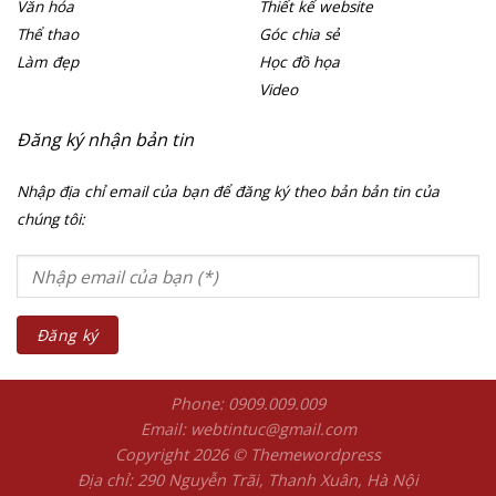
Văn hóa
Thiết kế website
Thể thao
Góc chia sẻ
Làm đẹp
Học đồ họa
Video
Đăng ký nhận bản tin
Nhập địa chỉ email của bạn để đăng ký theo bản bản tin của
chúng tôi:
Phone: 0909.009.009
Email: webtintuc@gmail.com
Copyright 2026 © Themewordpress
Địa chỉ: 290 Nguyễn Trãi, Thanh Xuân, Hà Nội