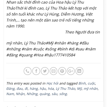
Nhan sắc thời đỉnh cao của Hoa hậu Lý Thu
Thảo
Thời kì đỉnh cao, Lý Thu Thảo kết hợp với một
số tên tuổi khác như Lý Hùng, Diễm Hương, Việt
Trinh,… tạo nên một dàn sao trẻ nổi tiếng những
năm 1990.
Theo Người đưa tin
mỹ nhân, Lý Thu Thảo#Mỹ #nhân #hàng #đầu
#những #năm #cuộc #sống #bình #dị #sau #năm
#đăng #quang #Hoa #hậu1777410584
This entry was posted in
Học hỏi
and tagged
Bình
,
cuộc
,
Đăng
,
đau
,
đi
,
hàng
,
hậu
,
hóa
,
Lý Thu Thảo
,
Mỹ
,
mỹ nhân
,
Nam
,
Nhận
,
Những
,
quáng
,
sâu
,
sống
.