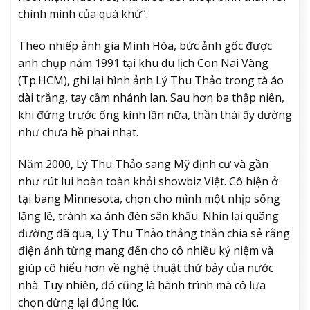
chính mình của quá khứ”.
Theo nhiếp ảnh gia Minh Hòa, bức ảnh gốc được
anh chụp năm 1991 tại khu du lịch Con Nai Vàng
(Tp.HCM), ghi lại hình ảnh Lý Thu Thảo trong tà áo
dài trắng, tay cầm nhánh lan. Sau hơn ba thập niên,
khi đứng trước ống kính lần nữa, thần thái ấy dường
như chưa hề phai nhạt.
Năm 2000, Lý Thu Thảo sang Mỹ định cư và gần
như rút lui hoàn toàn khỏi showbiz Việt. Cô hiện ở
tại bang Minnesota, chọn cho mình một nhịp sống
lặng lẽ, tránh xa ánh đèn sân khấu. Nhìn lại quãng
đường đã qua, Lý Thu Thảo thẳng thắn chia sẻ rằng
điện ảnh từng mang đến cho cô nhiều kỷ niệm và
giúp cô hiểu hơn về nghệ thuật thứ bảy của nước
nhà. Tuy nhiên, đó cũng là hành trình mà cô lựa
chọn dừng lại đúng lúc.