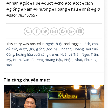
#nhân #gốc #Huế #được #cho #có #cốt #cách
#giống #Nam #Phương #Hoàng #hậu #nhất #giờ
#sao1783467657
This entry was posted in
Nghệ thuật
and tagged
Cách
,
cho
,
cổ
,
Cốt
,
được
,
giờ
,
giống
,
gốc
,
hậu
,
hoàng
,
Hoàng Hậu Cuối
Cùng
,
hoàng hậu cuối cùng trailer
,
Huế
,
Lê Trần Ngọc Trân
,
Mỹ
,
Nam
,
Nam Phương Hoàng Hậu
,
Nhận
,
Nhật
,
Phương
,
sao
.
Tin cùng chuyên mục: