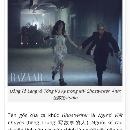
Uông Tô Lang và Tống Vũ Kỳ trong MV Ghostwriter. Ảnh:
汪苏泷studio
Tên gốc của ca khúc
Ghostwriter
là
Người Viết
Chuyện
(tiếng Trung: 写故事的人). Người kể câu
chuyện tình yêu này vừa chính là người viết nên nó