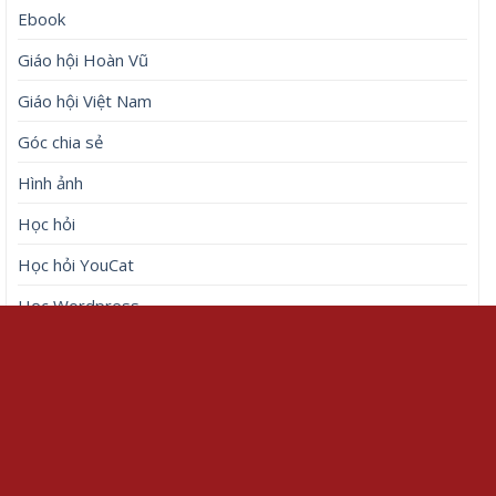
Ebook
Giáo hội Hoàn Vũ
Giáo hội Việt Nam
Góc chia sẻ
Hình ảnh
Học hỏi
Học hỏi YouCat
Học Wordpress
Nghệ thuật
Tài liệu
Thiết kế đồ họa
Thiết kế website