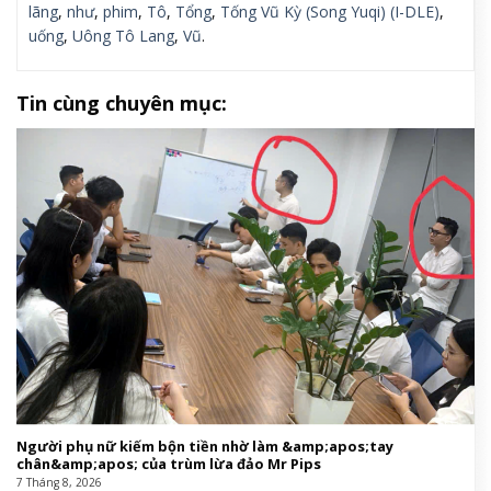
lãng
,
như
,
phim
,
Tô
,
Tổng
,
Tống Vũ Kỳ (Song Yuqi) (I-DLE)
,
uống
,
Uông Tô Lang
,
Vũ
.
Tin cùng chuyên mục:
Người phụ nữ kiếm bộn tiền nhờ làm &amp;apos;tay
chân&amp;apos; của trùm lừa đảo Mr Pips
7 Tháng 8, 2026