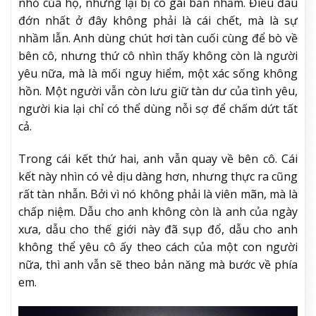
nhỏ của họ, nhưng lại bị cô gái bắn nhầm. Điều đau
đớn nhất ở đây không phải là cái chết, mà là sự
nhầm lẫn. Anh dùng chút hơi tàn cuối cùng để bò về
bên cô, nhưng thứ cô nhìn thấy không còn là người
yêu nữa, mà là mối nguy hiểm, một xác sống không
hồn. Một người vẫn còn lưu giữ tàn dư của tình yêu,
người kia lại chỉ có thể dùng nỗi sợ để chấm dứt tất
cả.
Trong cái kết thứ hai, anh vẫn quay về bên cô. Cái
kết này nhìn có vẻ dịu dàng hơn, nhưng thực ra cũng
rất tàn nhẫn. Bởi vì nó không phải là viên mãn, mà là
chấp niệm. Dẫu cho anh không còn là anh của ngày
xưa, dẫu cho thế giới này đã sụp đổ, dẫu cho anh
không thể yêu cô ấy theo cách của một con người
nữa, thì anh vẫn sẽ theo bản năng mà bước về phía
em.