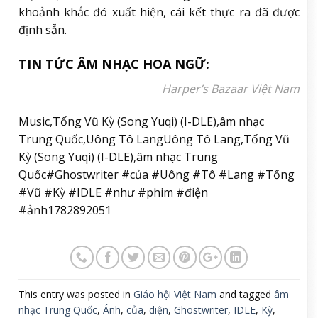
khoảnh khắc đó xuất hiện, cái kết thực ra đã được
định sẵn.
TIN TỨC ÂM NHẠC HOA NGỮ:
Harper’s Bazaar Việt Nam
Music,Tống Vũ Kỳ (Song Yuqi) (I-DLE),âm nhạc
Trung Quốc,Uông Tô LangUông Tô Lang,Tống Vũ
Kỳ (Song Yuqi) (I-DLE),âm nhạc Trung
Quốc#Ghostwriter #của #Uông #Tô #Lang #Tống
#Vũ #Kỳ #IDLE #như #phim #điện
#ảnh1782892051
This entry was posted in
Giáo hội Việt Nam
and tagged
âm
nhạc Trung Quốc
,
Ánh
,
của
,
diện
,
Ghostwriter
,
IDLE
,
Kỳ
,