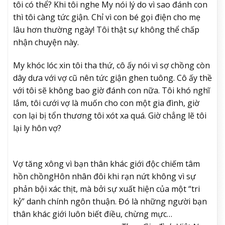
tôi có thể? Khi tôi nghe My nói lý do vì sao đánh con
thì tôi càng tức giận. Chỉ vì con bé gọi điện cho mẹ
lâu hơn thường ngày! Tôi thật sự không thể chấp
nhận chuyện này.
My khóc lóc xin tôi tha thứ, cô ấy nói vì sợ chồng còn
dây dưa với vợ cũ nên tức giận ghen tuông. Cô ấy thề
với tôi sẽ không bao giờ đánh con nữa. Tôi khó nghĩ
lắm, tôi cưới vợ là muốn cho con một gia đình, giờ
con lại bị tổn thương tôi xót xa quá. Giờ chẳng lẽ tôi
lại ly hôn vợ?
Vợ tăng xông vì bạn thân khác giới độc chiếm tâm
hồn chồng
Hôn nhân đôi khi rạn nứt không vì sự
phản bội xác thịt, mà bởi sự xuất hiện của một “tri
kỷ” danh chính ngôn thuận. Đó là những người bạn
thân khác giới luôn biết điều, chừng mực…