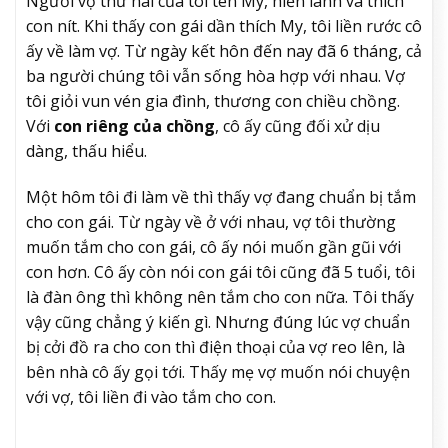
Người vợ thứ hai của tôi tên My, hiền lành và thích
con nít. Khi thấy con gái dần thích My, tôi liền rước cô
ấy về làm vợ. Từ ngày kết hôn đến nay đã 6 tháng, cả
ba người chúng tôi vẫn sống hòa hợp với nhau. Vợ
tôi giỏi vun vén gia đình, thương con chiều chồng.
Với
con riêng của chồng
, cô ấy cũng đối xử dịu
dàng, thấu hiểu.
Một hôm tôi đi làm về thì thấy vợ đang chuẩn bị tắm
cho con gái. Từ ngày về ở với nhau, vợ tôi thường
muốn tắm cho con gái, cô ấy nói muốn gần gũi với
con hơn. Cô ấy còn nói con gái tôi cũng đã 5 tuổi, tôi
là đàn ông thì không nên tắm cho con nữa. Tôi thấy
vậy cũng chẳng ý kiến gì. Nhưng đúng lúc vợ chuẩn
bị cởi đồ ra cho con thì điện thoại của vợ reo lên, là
bên nhà cô ấy gọi tới. Thấy mẹ vợ muốn nói chuyện
với vợ, tôi liền đi vào tắm cho con.