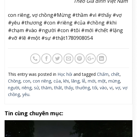
Theo Gia đình Việt Nam
con riêng, vợ chồng#Mừng #thầm #vì #thấy #vợ
#yêu #thương #con #riêng #của #chồng #khi
#chạm #vào #người #con #tôi #mới #chết #lặng
#vỡ #lẽ #một #sự #thật1780908054
This entry was posted in
Học hỏi
and tagged
Chấm
,
chết
,
Chồng
,
con
,
con riêng
,
của
,
khi
,
lãng
,
lễ
,
mới
,
một
,
mừng
,
người
,
riêng
,
sử
,
thăm
,
thắt
,
thấy
,
thưởng
,
tối
,
vào
,
vị
,
vợ
,
vợ
chồng
,
yêu
.
Tin cùng chuyên mục: