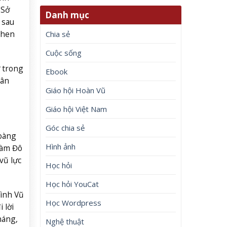
 Sở
Danh mục
 sau
then
Chia sẻ
Cuộc sống
 trong
Ebook
Tân
Giáo hội Hoàn Vũ
Giáo hội Việt Nam
Góc chia sẻ
Hoàng
Hình ảnh
làm Đô
vũ lực
Học hỏi
Học hỏi YouCat
hình Vũ
Học Wordpress
 lời
háng,
Nghệ thuật