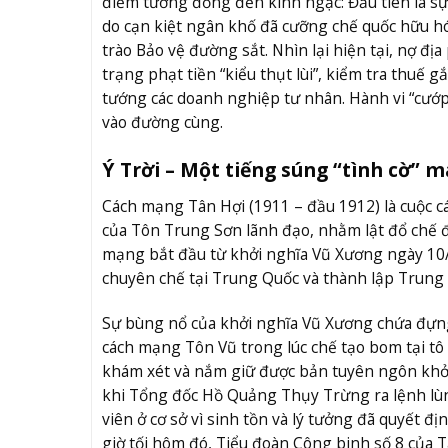
điểm tương đồng đến kinh ngạc: Đầu tiên là sự
do cạn kiệt ngân khố đã cưỡng chế quốc hữu h
trào Bảo vệ đường sắt. Nhìn lại hiện tại, nợ đị
trạng phạt tiền “kiểu thụt lùi”, kiểm tra thuế 
tướng các doanh nghiệp tư nhân. Hành vi “cướp
vào đường cùng.
Ý Trời – Một tiếng súng “tình cờ” 
Cách mạng Tân Hợi (1911 – đầu 1912) là cuộc 
của Tôn Trung Sơn lãnh đạo, nhằm lật đổ chế đ
mạng bắt đầu từ khởi nghĩa Vũ Xương ngày 10/
chuyên chế tại Trung Quốc và thành lập Trung
Sự bùng nổ của khởi nghĩa Vũ Xương chứa đựng c
cách mạng Tôn Vũ trong lúc chế tạo bom tại tô
khám xét và nắm giữ được bản tuyên ngôn khởi
khi Tổng đốc Hồ Quảng Thụy Trừng ra lệnh lùn
viên ở cơ sở vì sinh tồn và lý tưởng đã quyết đ
giờ tối hôm đó, Tiểu đoàn Công binh số 8 của