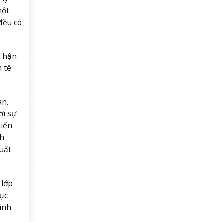
một
đều có
n hận
n tê
àn.
ới sự
hiến
nh
suất
 lớp
cục
ình