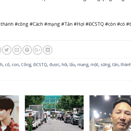
 #thành #công #Cách #mạng #Tân #Hợi #ĐCSTQ #còn #có #
ch
,
cổ
,
con
,
Công
,
ĐCSTQ
,
được
,
hối
,
lẩu
,
mang
,
một
,
sững
,
tấn
,
thàn