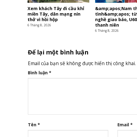
Xem khách Tây đi cầu khỉ
&amp;apos;Nam t
miền Tây, dân mạng nín
tình&amp;apos; t
thở vì hồi hộp
nghề giao báo, U6
thanh niên
6 Tháng 8, 2026
6 Tháng 8, 2026
Để lại một bình luận
Email của bạn sẽ không được hiển thị công khai.
Bình luận
*
Tên
*
Email
*