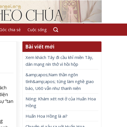
Góc chia sẻ
Cuộc sống
Bài viết mới
Xem khách Tây đi cầu khỉ miền Tây,
dân mạng nín thở vì hồi hộp
&amp;apos;Nam thần ngôn
tình&amp;apos; từng làm nghề giao
ách
báo, U60 vẫn như thanh niên
diện
Nóng: Khám xét nơi ở của Huấn Hoa
sự “tan
Hồng
Huấn Hoa Hồng là ai?
ng
Chuyện gì xảy ra với Huấn Hoa