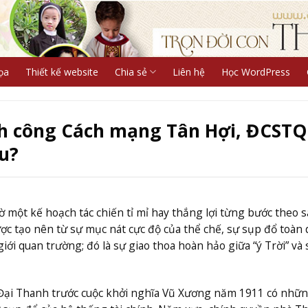
ọa
Thiết kế website
Chia sẻ
Liên hệ
Học WordPress
h công Cách mạng Tân Hợi, ĐCSTQ
u?
một kế hoạch tác chiến tỉ mỉ hay thắng lợi từng bước theo s
ợc tạo nên từ sự mục nát cực độ của thể chế, sự sụp đổ toàn 
giới quan trường; đó là sự giao thoa hoàn hảo giữa “ý Trời” và 
 Đại Thanh trước cuộc khởi nghĩa Vũ Xương năm 1911 có nhữ