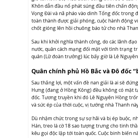
Khôn dẫn đầu nổ phát súng đầu tiên chấn động
Vọng Đài và nã pháo vào dinh Tổng đốc trong 
toàn thành được giải phóng, cuộc hành động vốn
chốt gióng lên hồi chuông báo tử cho nhà Than
Sau khi khởi nghĩa thành công, do các lãnh đ
nước, quân cách mạng đối mặt với tình trạng t
quân (Lữ đoàn trưởng) lúc bấy giờ là Lê Nguy
Quân chính phủ Hồ Bắc và Đô đốc 
Sau thắng lợi, một vấn đề nan giải là ai sẽ đ
Hưng (đang ở Hồng Kông) đều không có mặt tạ
đốc. Tương truyền khi đó Lê Nguyên Hồng trốn 
và sức ép của thời cuộc, vị tướng nhà Thanh nà
Dù nhậm chức trong sự sợ hãi và bị ép buộc, n
Hán, treo lá cờ 18 sao tượng trưng cho tinh thầ
kêu gọi độc lập tới toàn quốc. Cuộc binh biến 