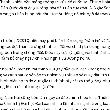
 Thanh, khiến nền móng thống trị của đế quốc Đại Thanh hoà
a Dân Quốc và quốc gia cộng hòa đầu tiên của châu Á. Ngày So
hương sử hào hùng bắt đầu từ một tiếng nổ bất ngờ đã thay 
uan trường ĐCSTQ hiện nay phổ biến hiện trạng “nằm im” và “
các đợt thanh trừng chính trị, đối với chỉ thị từ trung ương
 bên trong chống đối). Điều này cực kỳ giống với hình ảnh c
ầm bỏ chạy ngay khi khởi nghĩa Vũ Xương nổ ra.
bồi đắp, một khi tài chính đứt gãy dẫn đến việc không thể ch
ang và cảnh sát cơ sở vốn có nhiệm vụ trấn áp sẽ quay đầu trở 
binh biến cơ sở do đứt gãy tài chính này rất có thể giống như
g lồ tan rã chỉ trong một đêm.
ung Nam Hải cũng tiềm ẩn nguy cơ đảo chính theo kiểu “thiên
a Chính trị Đại học Đài Loan nhiều lần nhấn mạnh trong loạt
quyền nhìn bề ngoài thì kiên cố nhưng thực chất lại giòn như