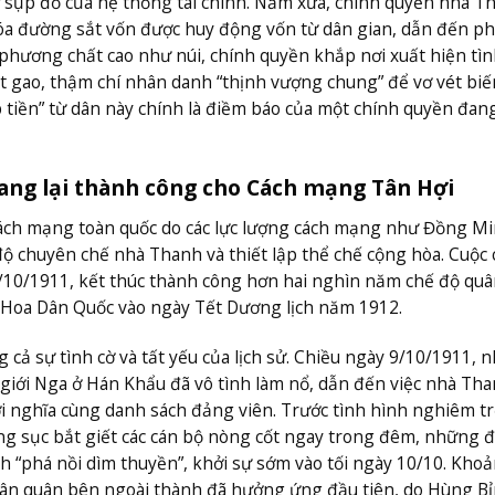
 sụp đổ của hệ thống tài chính. Năm xưa, chính quyền nhà T
óa đường sắt vốn được huy động vốn từ dân gian, dẫn đến p
a phương chất cao như núi, chính quyền khắp nơi xuất hiện tì
gắt gao, thậm chí nhân danh “thịnh vượng chung” để vơ vét biế
 tiền” từ dân này chính là điềm báo của một chính quyền đan
mang lại thành công cho Cách mạng Tân Hợi
cách mạng toàn quốc do các lực lượng cách mạng như Đồng Mi
ộ chuyên chế nhà Thanh và thiết lập thể chế cộng hòa. Cuộc 
10/1911, kết thúc thành công hơn hai nghìn năm chế độ quâ
 Hoa Dân Quốc vào ngày Tết Dương lịch năm 1912.
ả sự tình cờ và tất yếu của lịch sử. Chiều ngày 9/10/1911, n
 giới Nga ở Hán Khẩu đã vô tình làm nổ, dẫn đến việc nhà Th
 nghĩa cùng danh sách đảng viên. Trước tình hình nghiêm t
g sục bắt giết các cán bộ nòng cốt ngay trong đêm, những 
ịnh “phá nồi dìm thuyền”, khởi sự sớm vào tối ngày 10/10. Kho
 Tân quân bên ngoài thành đã hưởng ứng đầu tiên, do Hùng B