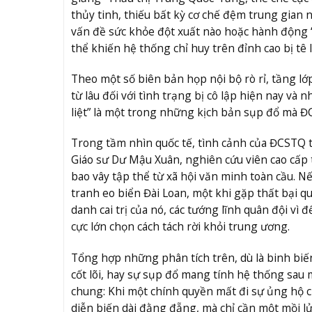
thủy tinh, thiếu bất kỳ cơ chế đệm trung gian n
vấn đề sức khỏe đột xuất nào hoặc hành động “
thể khiến hệ thống chỉ huy trên đỉnh cao bị tê li
Theo một số biên bản họp nội bộ rò rỉ, tầng lớ
từ lâu đối với tình trạng bị cô lập hiện nay và 
liệt” là một trong những kịch bản sụp đổ mà Đ
Trong tầm nhìn quốc tế, tình cảnh của ĐCSTQ 
Giáo sư Dư Mậu Xuân, nghiên cứu viên cao cấp 
bao vây tập thể từ xã hội văn minh toàn cầu.
tranh eo biển Đài Loan, một khi gặp thất bại qu
danh cai trị của nó, các tướng lĩnh quân đội vì 
cực lớn chọn cách tách rời khỏi trung ương.
Tổng hợp những phân tích trên, dù là binh biến
cốt lõi, hay sự sụp đổ mang tính hệ thống sau 
chung: Khi một chính quyền mất đi sự ủng hộ c
diễn biến dài đằng đẵng, mà chỉ cần một mồi lử