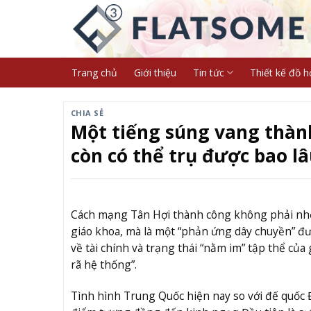
Skip
to
content
Trang chủ
Giới thiệu
Tin tức
Thiết kế đồ h
CHIA SẺ
Một tiếng súng vang thàn
còn có thể trụ được bao lâ
Cách mạng Tân Hợi thành công không phải nhờ 
giáo khoa, mà là một “phản ứng dây chuyền” đư
về tài chính và trạng thái “nằm im” tập thể của 
rã hệ thống”.
Tình hình Trung Quốc hiện nay so với đế quốc