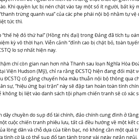
ào. Khi quyền lực bị nén chặt vào tay một số ít người, bất kỳ 
thanh trừng quanh vua” của các phe phái nội bộ nhằm tự vệ 
ệt tức thì.
p “thế hệ đỏ thứ hai” (Hồng nhị đại) trong Đảng đã tích tụ oá
nhiệm kỳ vô thời hạn. Viễn cảnh “đỉnh cao bị chặt bỏ, toàn tuyế
CSTQ lo sợ nhất hiện nay.
thậm chí còn gian nan hơn nhà Thanh sau loạn Nghĩa Hòa Đo
tại Viện Hudson (Mỹ), chỉ ra rằng ĐCSTQ hiện đang đối mặt v
 Nếu ĐCSTQ cố gắng chuyển hóa mâu thuẫn nội bộ thông qua c
ân sự, “hiệu ứng bại trận” này sẽ đập tan hoàn toàn tính chí
để không bị liệt vào danh sách tội phạm chiến tranh sẽ có xác 
 dây chuyền do sụp đổ tài chính, đảo chính cung đình ở tầng
một cuộc chiến tranh phiêu lưu, tất cả đều hướng về một kết 
ủa lòng dân và chỗ dựa của tiền bạc, nó không cần một quá tr
a tình cờ là có thể sụp đổ tan tành trong vài ngày ngắn ngủi.