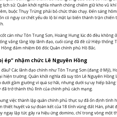
 lịch sử. Quân khởi nghĩa nhanh chóng chiếm giữ kho vũ khí
đêm, buộc Thụy Trừng phải bỏ chức tháo chạy. Đến sáng hôm
 có nguy cơ chết yểu do lộ bí mật lại biến thành trận chiến 
h.
ạo cốt cán như Tôn Trung Sơn, Hoàng Hưng lúc đó đều không ở
rống vắng tầng lớp lãnh đạo, cuối cùng đã đề cử Hiệp thống 
ên Hồng đảm nhiệm Đô đốc Quân chính phủ Hồ Bắc.
“bị ép” nhậm chức Lê Nguyên Hồng
ứng đầu? Các lãnh đạo chính như Tôn Trung Sơn (đang ở Mỹ), 
i hiện trường. Quân khởi nghĩa đã suy tôn Lê Nguyên Hồng 
dưới gầm giường vì quá sợ hãi, nhưng dưới sự uy hiếp bằng 
y đã trở thành thủ lĩnh của chính phủ cách mạng.
hưng việc thành lập quân chính phủ thực sự đã ổn định tình 
n thiết huyết và sự đoàn kết của 18 tỉnh vùng đất Hán, phát đi
này ngay lập tức gây ra hiệu ứng domino, chỉ trong vòng một t