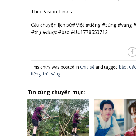
Theo Vision Times
Câu chuyện lịch sử#Một #tiếng #súng #vang
#trụ #được #bao #lâu1778553712
This entry was posted in
Chia sẻ
and tagged
bảo
,
Cá
tiếng
,
trú
,
vàng
.
Tin cùng chuyên mục: