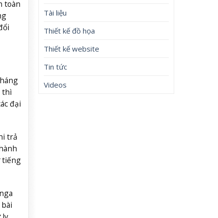
n toàn
Tài liệu
ng
đổi
Thiết kế đồ họa
Thiết kế website
Tin tức
kháng
Videos
 thì
ác đại
i trả
thành
 tiếng
 nga
 bài
 ly