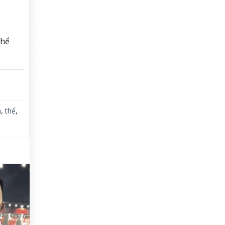
thể
h
,
thể
,