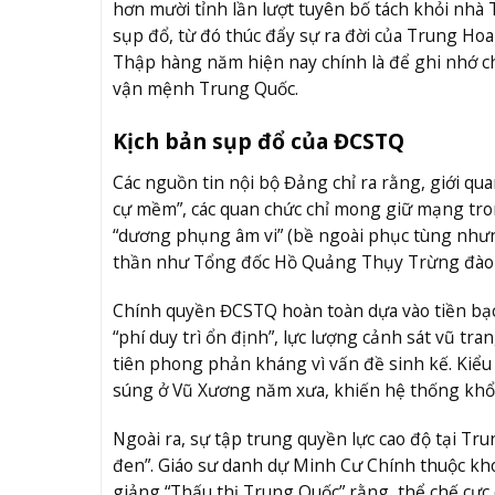
hơn mười tỉnh lần lượt tuyên bố tách khỏi nhà
sụp đổ, từ đó thúc đẩy sự ra đời của Trung Ho
Thập hàng năm hiện nay chính là để ghi nhớ c
vận mệnh Trung Quốc.
Kịch bản sụp đổ của ĐCSTQ
Các nguồn tin nội bộ Đảng chỉ ra rằng, giới q
cự mềm”, các quan chức chỉ mong giữ mạng trong 
“dương phụng âm vi” (bề ngoài phục tùng nhưng
thần như Tổng đốc Hồ Quảng Thụy Trừng đào h
Chính quyền ĐCSTQ hoàn toàn dựa vào tiền bạc 
“phí duy trì ổn định”, lực lượng cảnh sát vũ tr
tiên phong phản kháng vì vấn đề sinh kế. Kiểu 
súng ở Vũ Xương năm xưa, khiến hệ thống khổn
Ngoài ra, sự tập trung quyền lực cao độ tại Tr
đen”. Giáo sư danh dự Minh Cư Chính thuộc kho
giảng “Thấu thị Trung Quốc” rằng, thể chế cực 