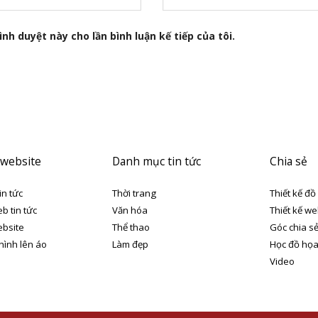
nh duyệt này cho lần bình luận kế tiếp của tôi.
 website
Danh mục tin tức
Chia sẻ
in tức
Thời trang
Thiết kế đồ
eb tin tức
Văn hóa
Thiết kế we
ebsite
Thể thao
Góc chia s
 hình lên áo
Làm đẹp
Học đồ họ
Video