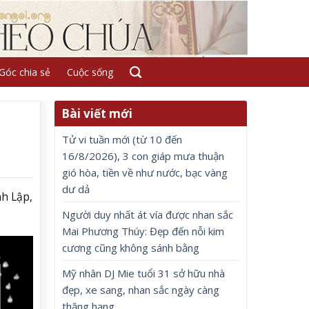
Góc chia sẻ
Cuộc sống
Bài viết mới
Tử vi tuần mới (từ 10 đến
16/8/2026), 3 con giáp mưa thuận
gió hòa, tiền về như nước, bạc vàng
dư dả
nh Lập,
Người duy nhất át vía được nhan sắc
Mai Phương Thúy: Đẹp đến nỗi kim
cương cũng không sánh bằng
Mỹ nhân DJ Mie tuổi 31 sở hữu nhà
đẹp, xe sang, nhan sắc ngày càng
thăng hạng