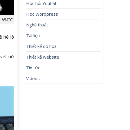
Học hỏi YouCat
Học Wordpress
: NVCC
Nghệ thuật
Tài liệu
ế hé lộ
Thiết kế đồ họa
 với nữ
Thiết kế website
Tin tức
Videos