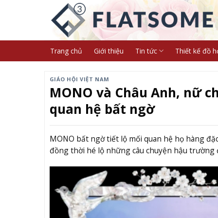
Skip
to
content
Trang chủ
Giới thiệu
Tin tức
Thiết kế đồ h
GIÁO HỘI VIỆT NAM
MONO và Châu Anh, nữ ch
quan hệ bất ngờ
MONO bất ngờ tiết lộ mối quan hệ họ hàng đặc
đồng thời hé lộ những câu chuyện hậu trường