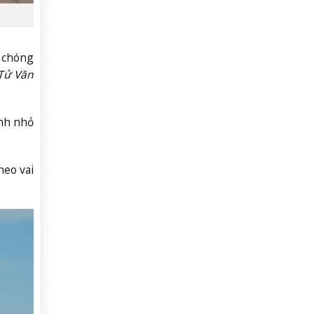
h chóng
Tử Văn
Anh nhỏ
heo vai