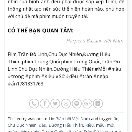
nhìn của hình ảnh đều phải được sắp xếp tỉ mỉ, để
thống nhất tạo nên sức thể hiện hoàn hảo, phù hợp
với chủ đề mà phim muốn truyền tải.
CÓ THỂ BẠN QUAN TÂM:
Harper’s Bazaar Việt Nam
Film,Trần Đô Linh,Chu Dực Nhiên,Đường Hiểu
Thiên,phim Trung Quốcphim Trung Quốc,Trần Đô
Linh,Chu Dực Nhiên,Đường Hiểu Thiên#Mỗi #màu
#trong #phim #Kiều #Sở #đều #tràn #ngập
#ẩn1781331763
This entry was posted in
Giáo hội Việt Nam
and tagged
ân
,
Chu Dực Nhiên
,
đều
,
Đường Hiểu Thiên
,
Kiều
,
mẫu
,
mới
,
ngập
,
phim
,
phim Trung Quốc
,
số
,
tràn
,
Trần Đô Linh
,
trong
.