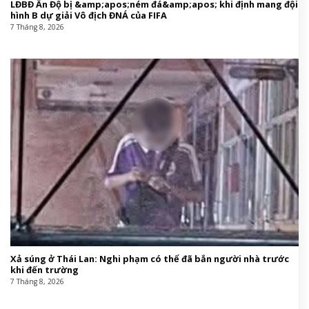
LĐBĐ Ấn Độ bị &amp;apos;ném đá&amp;apos; khi định mang đội
hình B dự giải Vô địch ĐNÁ của FIFA
7 Tháng 8, 2026
Xả súng ở Thái Lan: Nghi phạm có thể đã bắn người nhà trước
khi đến trường
7 Tháng 8, 2026