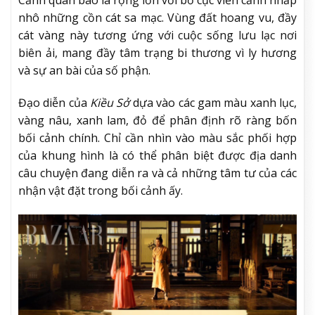
Cảnh quan bao la rộng lớn với bố cục viễn cảnh nhấp
nhô những cồn cát sa mạc. Vùng đất hoang vu, đầy
cát vàng này tương ứng với cuộc sống lưu lạc nơi
biên ải, mang đầy tâm trạng bi thương vì ly hương
và sự an bài của số phận.
Đạo diễn của
Kiều Sở
dựa vào các gam màu xanh lục,
vàng nâu, xanh lam, đỏ để phân định rõ ràng bốn
bối cảnh chính. Chỉ cần nhìn vào màu sắc phối hợp
của khung hình là có thể phân biệt được địa danh
câu chuyện đang diễn ra và cả những tâm tư của các
nhận vật đặt trong bối cảnh ấy.