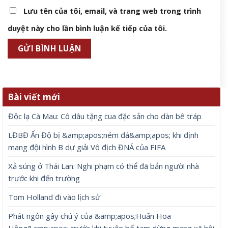
Lưu tên của tôi, email, và trang web trong trình
duyệt này cho lần bình luận kế tiếp của tôi.
Bài viết mới
Độc lạ Cà Mau: Cô dâu tặng cua đặc sản cho dàn bê tráp
LĐBĐ Ấn Độ bị &amp;apos;ném đá&amp;apos; khi định
mang đội hình B dự giải Vô địch ĐNÁ của FIFA
Xả súng ở Thái Lan: Nghi phạm có thể đã bắn người nhà
trước khi đến trường
Tom Holland đi vào lịch sử
Phát ngôn gây chú ý của &amp;apos;Huấn Hoa
Hồng&amp;apos; trước khi tuyên bố tạm dừng mạng xã hội