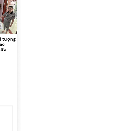
ối tượng
vào
hữa