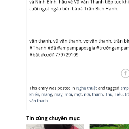
và Ninh Bình, hậu vệ Vũ Văn Thanh tiếp tục kh
cưới ngọt ngào bên bà xã Trần Bích Hạnh.
văn thanh, vũ văn thanh, vợ văn thanh, trần 
#Thanh #đã #ampampaposgia #trưởngampampa
#bật #cười1779729109
This entry was posted in
Nghệ thuật
and tagged
amp
khiến
,
mang
,
mây
,
mới
,
một
,
nơi
,
thành
,
Thu
,
Tiểu
,
tr
văn thanh
.
Tin cùng chuyên mục: