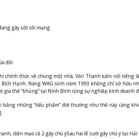
đang gây sốt cõi mạng
ừa đôi
hi chính thức về chung một nhà, Văn Thanh luôn nổi tiếng l
n Bích Hạnh. Nàng WAG sinh năm 1993 không chỉ sở hữu nh
ó gia thế “khủng” tại Ninh Bình cùng sự nghiệp kinh doanh đ
ài bằng những “tiểu phẩm” đời thường như thế này càng kh
.
anh, diện mạo cả 2 gây chú ý
Sau hai lễ cưới gây chú ý tại Hả