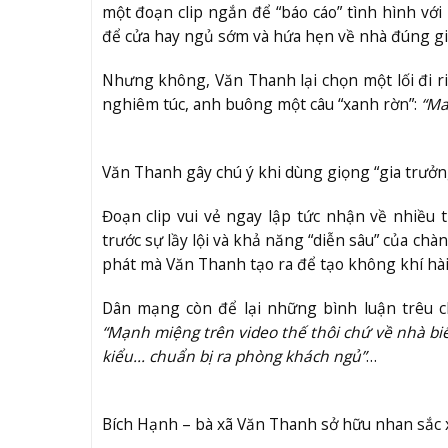
một đoạn clip ngắn để “báo cáo” tình hình với
để cửa hay ngủ sớm và hứa hẹn về nhà đúng g
Nhưng không, Văn Thanh lại chọn một lối đi r
nghiêm túc, anh buông một câu “xanh rờn”:
“Ma
Văn Thanh gây chú ý khi dùng giọng “gia trưởn
Đoạn clip vui vẻ ngay lập tức nhận về nhiều
trước sự lầy lội và khả năng “diễn sâu” của chà
phát mà Văn Thanh tạo ra để tạo không khí hài
Dân mạng còn để lại những bình luận trêu c
“Mạnh miệng trên video thế thôi chứ về nhà biế
kiểu… chuẩn bị ra phòng khách ngủ”
…
Bích Hạnh – bà xã Văn Thanh sở hữu nhan sắc 