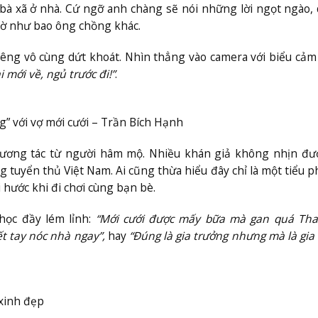
 bà xã ở nhà. Cứ ngỡ anh chàng sẽ nói những lời ngọt ngào,
iờ như bao ông chồng khác.
iêng vô cùng dứt khoát. Nhìn thẳng vào camera với biểu cảm
i mới về, ngủ trước đi!”
.
g” với vợ mới cưới – Trần Bích Hạnh
 tương tác từ người hâm mộ. Nhiều khán giả không nhịn đư
ng tuyển thủ Việt Nam. Ai cũng thừa hiểu đây chỉ là một tiểu 
 hước khi đi chơi cùng bạn bè.
học đầy lém lỉnh:
“Mới cưới được mấy bữa mà gan quá Than
t tay nóc nhà ngay”,
hay
“Đúng là gia trưởng nhưng mà là gia
xinh đẹp