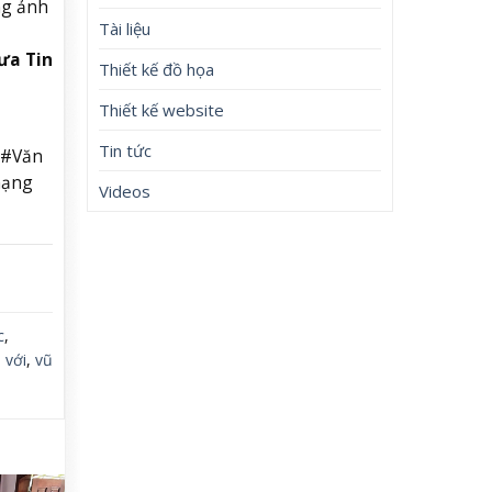
ng ảnh
Tài liệu
ưa Tin
Thiết kế đồ họa
Thiết kế website
Tin tức
 #Văn
mạng
Videos
c
,
,
với
,
vũ