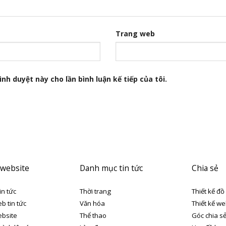
Trang web
nh duyệt này cho lần bình luận kế tiếp của tôi.
 website
Danh mục tin tức
Chia sẻ
in tức
Thời trang
Thiết kế đồ
eb tin tức
Văn hóa
Thiết kế we
ebsite
Thể thao
Góc chia s