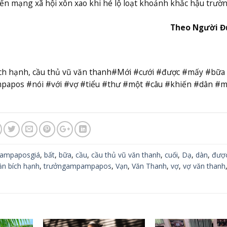
iến mạng xã hội xôn xao khi hé lộ loạt khoảnh khắc hậu trườ
Theo Người Đ
bích hạnh, cầu thủ vũ văn thanh#Mới #cưới #được #mấy #bữa
pos #nói #với #vợ #tiểu #thư #một #câu #khiến #dân #
ampaposgiá
,
bất
,
bữa
,
cầu
,
cầu thủ vũ văn thanh
,
cuối
,
Dạ
,
dàn
,
đượ
ần bích hạnh
,
trưởngampampapos
,
Vạn
,
Văn Thanh
,
vợ
,
vợ văn thanh