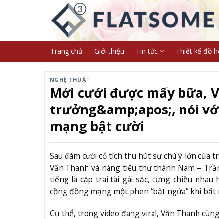
Skip
to
content
Trang chủ
Giới thiệu
Tin tức
Thiết kế đồ h
NGHỆ THUẬT
Mới cưới được mấy bữa, 
trưởng&amp;apos;, nói với
mạng bật cười
Sau đám cưới cổ tích thu hút sự chú ý lớn của 
Văn Thanh và nàng tiểu thư thành Nam – Trầ
tiếng là cặp trai tài gái sắc, cưng chiều nh
cồng đồng mạng một phen “bật ngửa” khi bất n
Cụ thể, trong video đang viral, Văn Thanh cùng