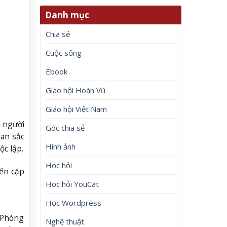
Danh mục
Chia sẻ
Cuộc sống
Ebook
Giáo hội Hoàn Vũ
Giáo hội Việt Nam
à người
Góc chia sẻ
an sắc
Hình ảnh
ộc lập.
Học hỏi
iến cặp
Học hỏi YouCat
Học Wordpress
i Phòng
Nghệ thuật