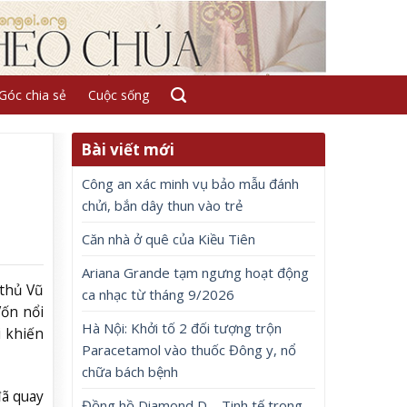
Góc chia sẻ
Cuộc sống
Bài viết mới
Công an xác minh vụ bảo mẫu đánh
chửi, bắn dây thun vào trẻ
Căn nhà ở quê của Kiều Tiên
Ariana Grande tạm ngưng hoạt động
 thủ Vũ
ca nhạc từ tháng 9/2026
ốn nổi
Hà Nội: Khởi tố 2 đối tượng trộn
i khiến
Paracetamol vào thuốc Đông y, nổ
chữa bách bệnh
đã quay
Đồng hồ Diamond D – Tinh tế trong