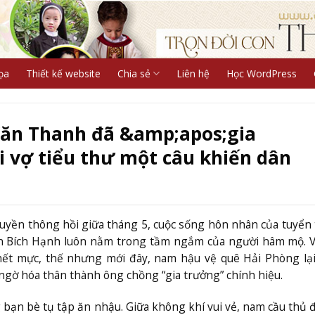
ọa
Thiết kế website
Chia sẻ
Liên hệ
Học WordPress
Văn Thanh đã &amp;apos;gia
 vợ tiểu thư một câu khiến dân
truyền thông hồi giữa tháng 5, cuộc sống hôn nhân của tuyển
n Bích Hạnh luôn nằm trong tầm ngắm của người hâm mộ. V
au hết mực, thế nhưng mới đây, nam hậu vệ quê Hải Phòng lạ
gờ hóa thân thành ông chồng “gia trưởng” chính hiệu.
 bạn bè tụ tập ăn nhậu. Giữa không khí vui vẻ, nam cầu thủ 