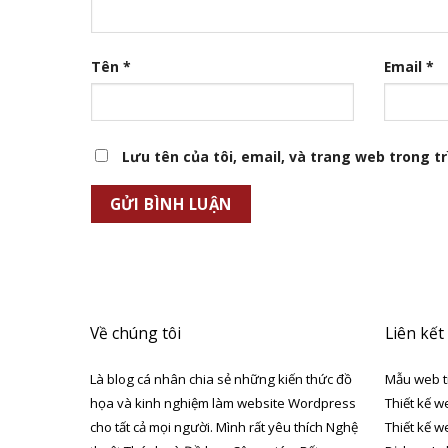
Tên
*
Email
*
Lưu tên của tôi, email, và trang web trong trì
Về chúng tôi
Liên kết
Là blog cá nhân chia sẻ những kiến thức đồ
Mẫu web t
họa và kinh nghiệm làm website Wordpress
Thiết kế w
cho tất cả mọi người. Mình rất yêu thích Nghệ
Thiết kế w