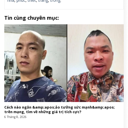
nhà
,
phúc
,
thiết
,
trang
,
trong
.
Tin cùng chuyên mục:
Cách nào ngăn &amp;apos;ảo tưởng sức mạnh&amp;apos;
trên mạng, tìm về những giá trị tích cực?
6 Tháng 8, 2026