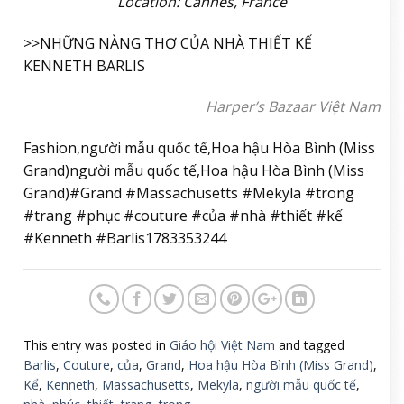
Location: Cannes, France
>>NHỮNG NÀNG THƠ CỦA NHÀ THIẾT KẾ
KENNETH BARLIS
Harper’s Bazaar Việt Nam
Fashion,người mẫu quốc tế,Hoa hậu Hòa Bình (Miss
Grand)người mẫu quốc tế,Hoa hậu Hòa Bình (Miss
Grand)#Grand #Massachusetts #Mekyla #trong
#trang #phục #couture #của #nhà #thiết #kế
#Kenneth #Barlis1783353244
This entry was posted in
Giáo hội Việt Nam
and tagged
Barlis
,
Couture
,
của
,
Grand
,
Hoa hậu Hòa Bình (Miss Grand)
,
Kể
,
Kenneth
,
Massachusetts
,
Mekyla
,
người mẫu quốc tế
,