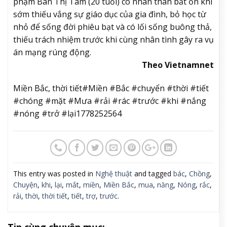
phạm Bàn Thị Tâm (20 tuổi) có nhân thân bất ổn khi
sớm thiếu vắng sự giáo dục của gia đình, bỏ học từ
nhỏ để sống đời phiêu bạt và có lối sống buông thả,
thiếu trách nhiệm trước khi cùng nhân tình gây ra vụ
án mạng rúng động.
Theo Vietnamnet
Miền Bắc, thời tiết#Miền #Bắc #chuyển #thời #tiết
#chóng #mặt #Mưa #rải #rác #trước #khi #nắng
#nóng #trở #lại1778252564
This entry was posted in
Nghệ thuật
and tagged
bác
,
Chồng
,
Chuyện
,
khi
,
lại
,
mắt
,
miền
,
Miền Bắc
,
mua
,
năng
,
Nóng
,
rắc
,
rải
,
thời
,
thời tiết
,
tiết
,
trợ
,
trước
.
Tin cùng chuyên mục: