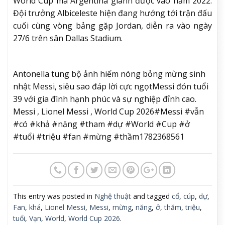
World Cup mà Argentina giành được vào năm 2022.
Đội trưởng Albiceleste hiện đang hướng tới trận đấu
cuối cùng vòng bảng gặp Jordan, diễn ra vào ngày
27/6 trên sân Dallas Stadium.
Antonella tung bộ ảnh hiếm nóng bỏng mừng sinh
nhật Messi, siêu sao đáp lời cực ngọt
Messi đón tuổi
39 với gia đình hạnh phúc và sự nghiệp đỉnh cao.
Messi , Lionel Messi , World Cup 2026#Messi #vẫn
#có #khả #năng #tham #dự #World #Cup #ở
#tuổi #triệu #fan #mừng #thầm1782368561
This entry was posted in
Nghệ thuật
and tagged
cổ
,
cúp
,
dự
,
Fan
,
khá
,
Lionel Messi
,
Messi
,
mừng
,
năng
,
ở
,
thăm
,
triệu
,
tuổi
,
Vạn
,
World
,
World Cup 2026
.