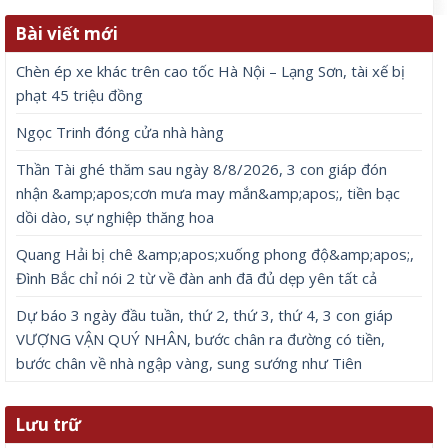
Bài viết mới
Chèn ép xe khác trên cao tốc Hà Nội – Lạng Sơn, tài xế bị
phạt 45 triệu đồng
Ngọc Trinh đóng cửa nhà hàng
Thần Tài ghé thăm sau ngày 8/8/2026, 3 con giáp đón
nhận &amp;apos;cơn mưa may mắn&amp;apos;, tiền bạc
dồi dào, sự nghiệp thăng hoa
Quang Hải bị chê &amp;apos;xuống phong độ&amp;apos;,
Đình Bắc chỉ nói 2 từ về đàn anh đã đủ dẹp yên tất cả
Dự báo 3 ngày đầu tuần, thứ 2, thứ 3, thứ 4, 3 con giáp
VƯỢNG VẬN QUÝ NHÂN, bước chân ra đường có tiền,
bước chân về nhà ngập vàng, sung sướng như Tiên
Lưu trữ