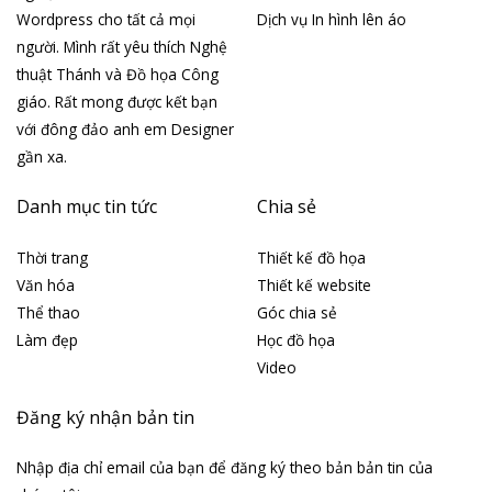
Wordpress cho tất cả mọi
Dịch vụ In hình lên áo
người. Mình rất yêu thích Nghệ
thuật Thánh và Đồ họa Công
giáo. Rất mong được kết bạn
với đông đảo anh em Designer
gần xa.
Danh mục tin tức
Chia sẻ
Thời trang
Thiết kế đồ họa
Văn hóa
Thiết kế website
Thể thao
Góc chia sẻ
Làm đẹp
Học đồ họa
Video
Đăng ký nhận bản tin
Nhập địa chỉ email của bạn để đăng ký theo bản bản tin của