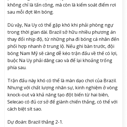
không chỉ là tấn công, mà còn là kiểm soát điểm rơi
sau mỗi đợt lên bóng.
Dù vậy, Na Uy có thể gặp khó khi phải phòng ngự
trong thời gian dài. Brazil sở hữu nhiều phương án
thay đổi nhịp độ, từ những pha đi bóng cá nhân đến
phối hợp nhanh ở trung lộ. Nếu ghi bàn trước, đội
bóng Nam Mỹ sẽ càng dễ kéo trận đấu về thế có lợi,
buộc Na Uy phải dâng cao và để lại khoảng trống
phía sau.
Trận đấu này khó có thể là màn dạo chơi của Brazil.
Nhưng với chất lượng nhân sự, kinh nghiệm ở vòng
knock-out và khả năng tạo đột biến từ hai biên,
Selecao có đủ cơ sở để giành chiến thắng, có thể với
cách biệt sít sao.
Dự đoán: Brazil thắng 2-1.