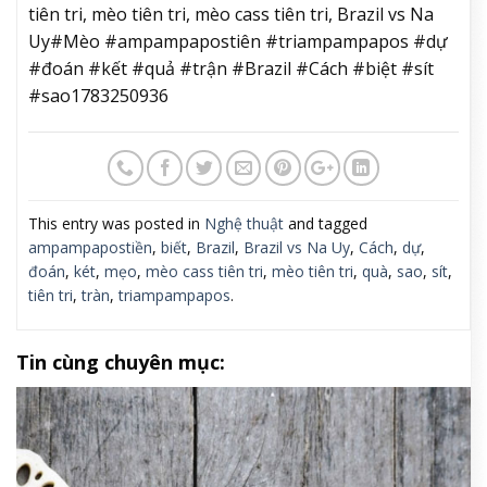
tiên tri, mèo tiên tri, mèo cass tiên tri, Brazil vs Na
Uy#Mèo #ampampapostiên #triampampapos #dự
#đoán #kết #quả #trận #Brazil #Cách #biệt #sít
#sao1783250936
This entry was posted in
Nghệ thuật
and tagged
ampampapostiền
,
biết
,
Brazil
,
Brazil vs Na Uy
,
Cách
,
dự
,
đoán
,
két
,
mẹo
,
mèo cass tiên tri
,
mèo tiên tri
,
quà
,
sao
,
sít
,
tiên tri
,
tràn
,
triampampapos
.
Tin cùng chuyên mục: