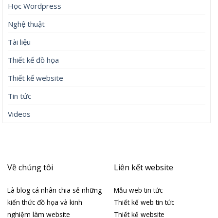
Học Wordpress
Nghệ thuật
Tài liệu
Thiết kế đồ họa
Thiết kế website
Tin tức
Videos
Về chúng tôi
Liên kết website
Là blog cá nhân chia sẻ những
Mẫu web tin tức
kiến thức đồ họa và kinh
Thiết kế web tin tức
nghiệm làm website
Thiết kế website