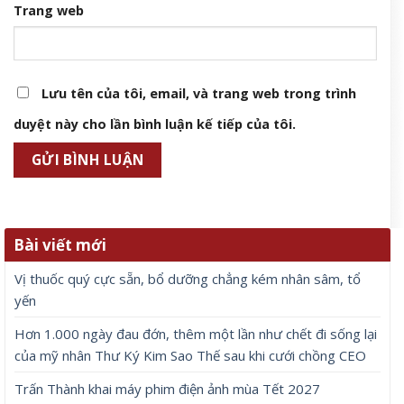
Trang web
Lưu tên của tôi, email, và trang web trong trình
duyệt này cho lần bình luận kế tiếp của tôi.
Bài viết mới
Vị thuốc quý cực sẵn, bổ dưỡng chẳng kém nhân sâm, tổ
yến
Hơn 1.000 ngày đau đớn, thêm một lần như chết đi sống lại
của mỹ nhân Thư Ký Kim Sao Thế sau khi cưới chồng CEO
Trấn Thành khai máy phim điện ảnh mùa Tết 2027