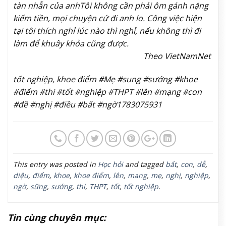
tàn nhẫn của anh
Tôi không cần phải ôm gánh nặng
kiếm tiền, mọi chuyện cứ đi anh lo. Công việc hiện
tại tôi thích nghỉ lúc nào thì nghỉ, nếu không thì đi
làm để khuây khỏa cũng được.
Theo VietNamNet
tốt nghiệp, khoe điểm #Mẹ #sung #sướng #khoe
#điểm #thi #tốt #nghiệp #THPT #lên #mạng #con
#đề #nghị #điều #bất #ngờ1783075931
This entry was posted in
Học hỏi
and tagged
bất
,
con
,
dễ
,
diệu
,
điểm
,
khoe
,
khoe điểm
,
lên
,
mang
,
mẹ
,
nghị
,
nghiệp
,
ngờ
,
sững
,
sướng
,
thi
,
THPT
,
tốt
,
tốt nghiệp
.
Tin cùng chuyên mục: