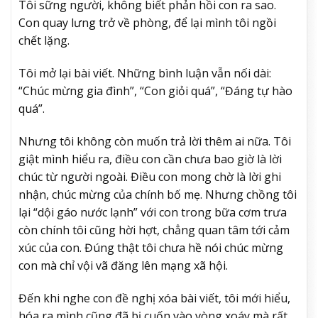
Tôi sững người, không biết phản hồi con ra sao.
Con quay lưng trở về phòng, để lại mình tôi ngồi
chết lặng.
Tôi mở lại bài viết. Những bình luận vẫn nối dài:
“Chúc mừng gia đình”, “Con giỏi quá”, “Đáng tự hào
quá”.
Nhưng tôi không còn muốn trả lời thêm ai nữa. Tôi
giật mình hiểu ra, điều con cần chưa bao giờ là lời
chúc từ người ngoài. Điều con mong chờ là lời ghi
nhận, chúc mừng của chính bố mẹ. Nhưng chồng tôi
lại “dội gáo nước lạnh” với con trong bữa cơm trưa
còn chính tôi cũng hời hợt, chẳng quan tâm tới cảm
xúc của con. Đúng thật tôi chưa hề nói chúc mừng
con mà chỉ vội vã đăng lên mạng xã hội.
Đến khi nghe con đề nghị xóa bài viết, tôi mới hiểu,
hóa ra mình cũng đã bị cuốn vào vòng xoáy mà rất