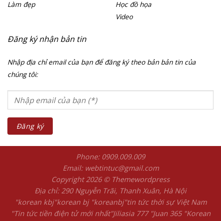
Làm đẹp
Học đồ họa
Video
Đăng ký nhận bản tin
Nhập địa chỉ email của bạn để đăng ký theo bản bản tin của
chúng tôi:
Phone: 0909.009.009
Email: webtintuc@gmail.com
Copyright 2026 © Themewordpress
Địa chỉ: 290 Nguyễn Trãi, Thanh Xuân, Hà Nội
"korean kbj​
"korean bj
"koreanbj​
"tin tức thời sự Việt Nam
"Tin tức tiền điện tử mới nhất​
"Jiliasia 777
"Juan 365
"Korean