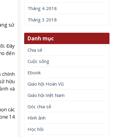
Tháng 4 2018
Tháng 3 2018
ang sử
Danh mục
õi. Đây
Chia sẻ
cho đến
Cuộc sống
Ebook
a chính
sở hữu
Giáo hội Hoàn Vũ
ảnh và
Giáo hội Việt Nam
Góc chia sẻ
họn các
hone 14
Hình ảnh
Học hỏi