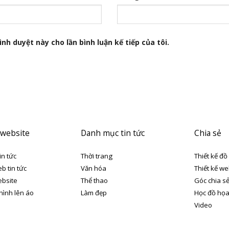
nh duyệt này cho lần bình luận kế tiếp của tôi.
 website
Danh mục tin tức
Chia sẻ
in tức
Thời trang
Thiết kế đồ
eb tin tức
Văn hóa
Thiết kế we
ebsite
Thể thao
Góc chia s
 hình lên áo
Làm đẹp
Học đồ họ
Video