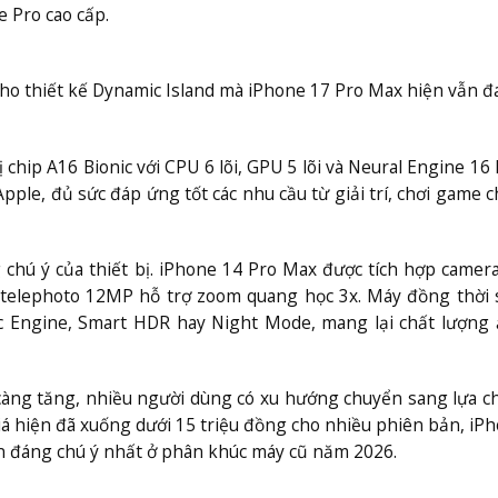
 Pro cao cấp.
ho thiết kế Dynamic Island mà iPhone 17 Pro Max hiện vẫn đ
hip A16 Bionic với CPU 6 lõi, GPU 5 lõi và Neural Engine 16 l
ple, đủ sức đáp ứng tốt các nhu cầu từ giải trí, chơi game 
hú ý của thiết bị. iPhone 14 Pro Max được tích hợp camer
telephoto 12MP hỗ trợ zoom quang học 3x. Máy đồng thời 
c Engine, Smart HDR hay Night Mode, mang lại chất lượng 
càng tăng, nhiều người dùng có xu hướng chuyển sang lựa c
 giá hiện đã xuống dưới 15 triệu đồng cho nhiều phiên bản, iP
n đáng chú ý nhất ở phân khúc máy cũ năm 2026.