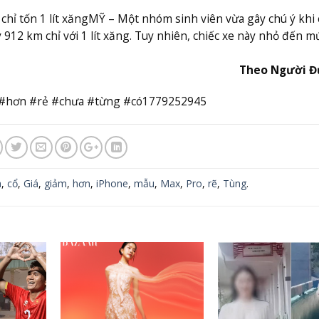
hỉ tốn 1 lít xăng
MỸ – Một nhóm sinh viên vừa gây chú ý khi
y 912 km chỉ với 1 lít xăng. Tuy nhiên, chiếc xe này nhỏ đến m
Theo Người Đ
#hơn #rẻ #chưa #từng #có1779252945
a
,
cổ
,
Giá
,
giảm
,
hơn
,
iPhone
,
mẫu
,
Max
,
Pro
,
rẽ
,
Tùng
.