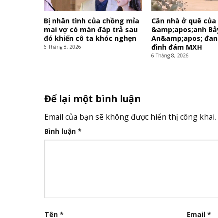
Bị nhân tình của chồng mỉa
Căn nhà ở quê của
mai vợ có màn đáp trả sau
&amp;apos;anh Bả
đó khiến cô ta khóc nghẹn
An&amp;apos; đan
đình đám MXH
6 Tháng 8, 2026
6 Tháng 8, 2026
Để lại một bình luận
Email của bạn sẽ không được hiển thị công khai.
Bình luận
*
Tên
*
Email
*