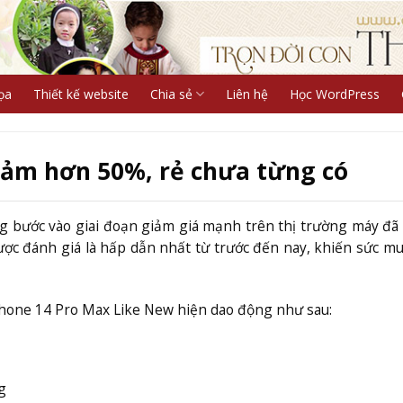
ọa
Thiết kế website
Chia sẻ
Liên hệ
Học WordPress
iảm hơn 50%, rẻ chưa từng có
g bước vào giai đoạn giảm giá mạnh trên thị trường máy đã
ược đánh giá là hấp dẫn nhất từ trước đến nay, khiến sức m
iPhone 14 Pro Max Like New hiện dao động như sau:
g