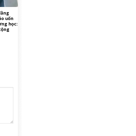
đằng
iáo uốn
ờng học:
 cộng