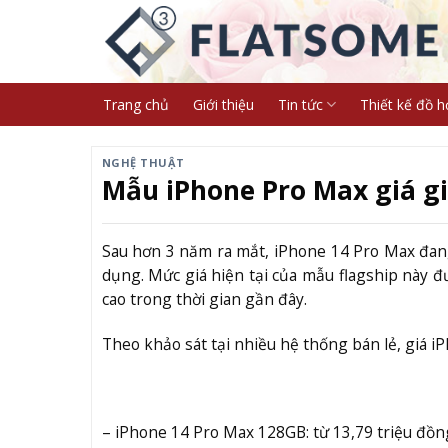
Skip
to
content
Trang chủ
Giới thiệu
Tin tức
Thiết kế đồ h
NGHỆ THUẬT
Mẫu iPhone Pro Max giá g
Sau hơn 3 năm ra mắt, iPhone 14 Pro Max đan
dụng. Mức giá hiện tại của mẫu flagship này đ
cao trong thời gian gần đây.
Theo khảo sát tại nhiều hệ thống bán lẻ, giá 
– iPhone 14 Pro Max 128GB: từ 13,79 triệu đồn