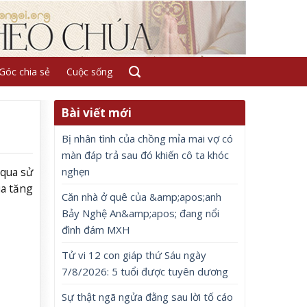
Góc chia sẻ
Cuộc sống
Bài viết mới
Bị nhân tình của chồng mỉa mai vợ có
màn đáp trả sau đó khiến cô ta khóc
nghẹn
 qua sử
ua tăng
Căn nhà ở quê của &amp;apos;anh
Bảy Nghệ An&amp;apos; đang nổi
đình đám MXH
Tử vi 12 con giáp thứ Sáu ngày
7/8/2026: 5 tuổi được tuyên dương
Sự thật ngã ngửa đằng sau lời tố cáo