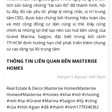
tích sản bằng những “tài sản lõi” đã thành hình, hội
tụ đầy đủ các yếu tố: pháp lý vững chắc, vị trí trung
tâm CBD, được bảo chứng bởi thương hiệu toàn cầu
và một cộng đồng cư dân cùng vị thế. Đây cũng
chính là những lợi thế tạo nên sức hút bền vững của
Grand Marina, Saigon, đặc biệt trong bối cảnh
TP.HCM định hướng hạn chế phát triển thêm chung
cư cao tầng tại lõi trung tâm.
THÔNG TIN LIÊN QUAN ĐẾN MASTERISE
HOMES
Harper’s Bazaar Việt Nam
Real Estate & Decor,Masterise HomesMasterise
Homes#Masterise #Homes #khai #mở #chương
#mới #tại #Grand #Marina #Saigon #Kỳ #công
#của #thời #gian #đã #thành #hình1779340362