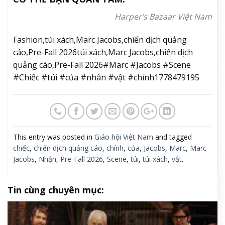
Harper’s Bazaar Việt Nam
Fashion,túi xách,Marc Jacobs,chiến dịch quảng
cáo,Pre-Fall 2026túi xách,Marc Jacobs,chiến dịch
quảng cáo,Pre-Fall 2026#Marc #Jacobs #Scene
#Chiếc #túi #của #nhân #vật #chính1778479195
This entry was posted in
Giáo hội Việt Nam
and tagged
chiếc
,
chiến dịch quảng cáo
,
chính
,
của
,
Jacobs
,
Marc
,
Marc
Jacobs
,
Nhận
,
Pre-Fall 2026
,
Scene
,
túi
,
túi xách
,
vật
.
Tin cùng chuyên mục: