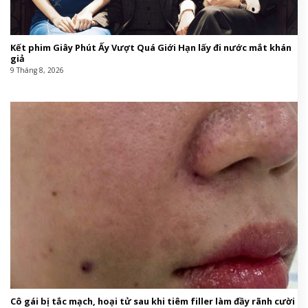
Kết phim Giây Phút Ấy Vượt Quá Giới Hạn lấy đi nước mắt khán
giả
9 Tháng 8, 2026
Cô gái bị tắc mạch, hoại tử sau khi tiêm filler làm đầy rãnh cười