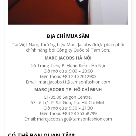
ĐỊA CHỈ MUA SẮM
Tại Việt Nam, thương hiệu Marc Jacobs được phân phối
chính hãng bởi Công ty Quốc tế Tam Sơn.
MARC JACOBS HÀ NỘI
56 Tràng Tiền, P. Hoàn Kiếm, Hà Nội
Giờ mở cửa: 9:00 – 20:00
Điện thoại: +84 24 32012903
Email: marcjacobs.tt@tamsonfashion.com
MARC JACOBS TP. HỒ CHÍ MINH
L1-05,06 Saigon Centre,
67 Lê Lợi, P. Sài Gòn, Tp. Hồ Chí Minh
Giờ mở cửa: 9:30 – 21:30
Điện thoại: +84 28 35358799
Email: marcjacobs.sgc@tamsonfashion.com
CÓ THỂ BẠN QUAN TÂM: