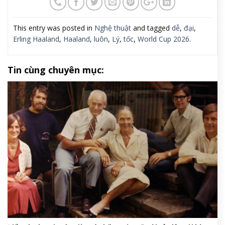
This entry was posted in
Nghệ thuật
and tagged
dễ
,
đại
,
Erling Haaland
,
Haaland
,
luôn
,
Lý
,
tốc
,
World Cup 2026
.
Tin cùng chuyên mục: